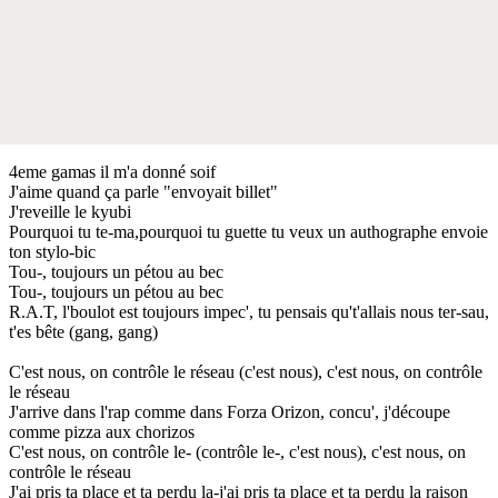
4eme gamas il m'a donné soif
J'aime quand ça parle "envoyait billet"
J'reveille le kyubi
Pourquoi tu te-ma,pourquoi tu guette tu veux un authographe envoie
ton stylo-bic
Tou-, toujours un pétou au bec
Tou-, toujours un pétou au bec
R.A.T, l'boulot est toujours impec', tu pensais qu't'allais nous ter-sau,
t'es bête (gang, gang)
C'est nous, on contrôle le réseau (c'est nous), c'est nous, on contrôle
le réseau
J'arrive dans l'rap comme dans Forza Orizon, concu', j'découpe
comme pizza aux chorizos
C'est nous, on contrôle le- (contrôle le-, c'est nous), c'est nous, on
contrôle le réseau
J'ai pris ta place et ta perdu la-j'ai pris ta place et ta perdu la raison