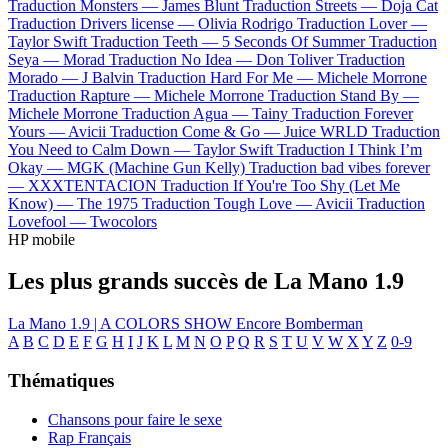
Traduction Monsters —
James Blunt
Traduction Streets —
Doja Cat
Traduction Drivers license —
Olivia Rodrigo
Traduction Lover —
Taylor Swift
Traduction Teeth —
5 Seconds Of Summer
Traduction
Seya —
Morad
Traduction No Idea —
Don Toliver
Traduction
Morado —
J Balvin
Traduction Hard For Me —
Michele Morrone
Traduction Rapture —
Michele Morrone
Traduction Stand By —
Michele Morrone
Traduction Agua —
Tainy
Traduction Forever
Yours —
Avicii
Traduction Come & Go —
Juice WRLD
Traduction
You Need to Calm Down —
Taylor Swift
Traduction I Think I’m
Okay —
MGK (Machine Gun Kelly)
Traduction bad vibes forever
—
XXXTENTACION
Traduction If You're Too Shy (Let Me
Know) —
The 1975
Traduction Tough Love —
Avicii
Traduction
Lovefool —
Twocolors
HP mobile
Les plus grands succès de La Mano 1.9
La Mano 1.9 | A COLORS SHOW
Encore
Bomberman
A
B
C
D
E
F
G
H
I
J
K
L
M
N
O
P
Q
R
S
T
U
V
W
X
Y
Z
0-9
Thématiques
Chansons pour faire le sexe
Rap Français