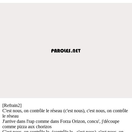
[Refrain2]
C'est nous, on contrôle le réseau (c'est nous), c'est nous, on contrôle
le réseau
J'arrive dans l'rap comme dans Forza Orizon, concu', j'découpe
comme pizza aux chorizos
C'est nous, on contrôle le- (contrôle le-, c'est nous), c'est nous, on