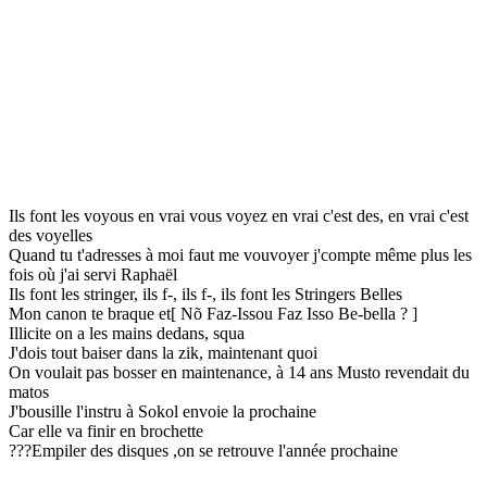
Ils font les voyous en vrai vous voyez en vrai c'est des, en vrai c'est
des voyelles
Quand tu t'adresses à moi faut me vouvoyer j'compte même plus les
fois où j'ai servi Raphaël
Ils font les stringer, ils f-, ils f-, ils font les Stringers Belles
Mon canon te braque et[ Nõ Faz-Issou Faz Isso Be-bella ? ]
Illicite on a les mains dedans, squa
J'dois tout baiser dans la zik, maintenant quoi
On voulait pas bosser en maintenance, à 14 ans Musto revendait du
matos
J'bousille l'instru à Sokol envoie la prochaine
Car elle va finir en brochette
???Empiler des disques ,on se retrouve l'année prochaine