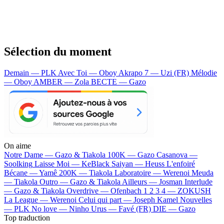
Sélection du moment
Demain — PLK
Avec Toi — Oboy
Akrapo 7 — Uzi (FR)
Mélodie
— Oboy
AMBER — Zola
BECTE — Gazo
On aime
Notre Dame —
Gazo & Tiakola
100K —
Gazo
Casanova —
Soolking
Laisse Moi —
KeBlack
Saiyan —
Heuss L'enfoiré
Bécane —
Yamê
200K —
Tiakola
Laboratoire —
Werenoi
Meuda
—
Tiakola
Outro —
Gazo & Tiakola
Ailleurs —
Josman
Interlude
—
Gazo & Tiakola
Overdrive —
Ofenbach
1 2 3 4 —
ZOKUSH
La League —
Werenoi
Celui qui part —
Joseph Kamel
Nouvelles
—
PLK
No love —
Ninho
Urus —
Favé (FR)
DIE —
Gazo
Top traduction