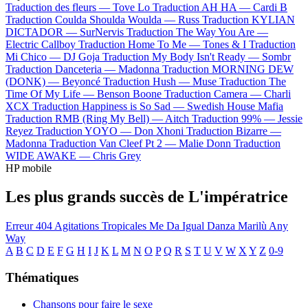
Traduction des fleurs —
Tove Lo
Traduction AH HA —
Cardi B
Traduction Coulda Shoulda Woulda —
Russ
Traduction KYLIAN
DICTADOR —
SurNervis
Traduction The Way You Are —
Electric Callboy
Traduction Home To Me —
Tones & I
Traduction
Mi Chico —
DJ Goja
Traduction My Body Isn't Ready —
Sombr
Traduction Danceteria —
Madonna
Traduction MORNING DEW
(DONK) —
Beyoncé
Traduction Hush —
Muse
Traduction The
Time Of My Life —
Benson Boone
Traduction Camera —
Charli
XCX
Traduction Happiness is So Sad —
Swedish House Mafia
Traduction RMB (Ring My Bell) —
Aitch
Traduction 99% —
Jessie
Reyez
Traduction YOYO —
Don Xhoni
Traduction Bizarre —
Madonna
Traduction Van Cleef Pt 2 —
Malie Donn
Traduction
WIDE AWAKE —
Chris Grey
HP mobile
Les plus grands succès de L'impératrice
Erreur 404
Agitations Tropicales
Me Da Igual
Danza Marilù
Any
Way
A
B
C
D
E
F
G
H
I
J
K
L
M
N
O
P
Q
R
S
T
U
V
W
X
Y
Z
0-9
Thématiques
Chansons pour faire le sexe