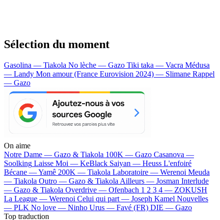
Sélection du moment
Gasolina — Tiakola
No lèche — Gazo
Tiki taka — Vacra
Médusa
— Landy
Mon amour (France Eurovision 2024) — Slimane
Rappel
— Gazo
On aime
Notre Dame —
Gazo & Tiakola
100K —
Gazo
Casanova —
Soolking
Laisse Moi —
KeBlack
Saiyan —
Heuss L'enfoiré
Bécane —
Yamê
200K —
Tiakola
Laboratoire —
Werenoi
Meuda
—
Tiakola
Outro —
Gazo & Tiakola
Ailleurs —
Josman
Interlude
—
Gazo & Tiakola
Overdrive —
Ofenbach
1 2 3 4 —
ZOKUSH
La League —
Werenoi
Celui qui part —
Joseph Kamel
Nouvelles
—
PLK
No love —
Ninho
Urus —
Favé (FR)
DIE —
Gazo
Top traduction