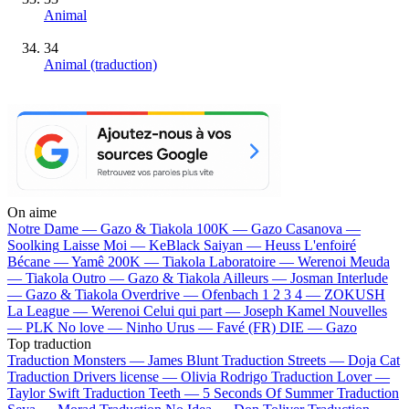
Animal
34
Animal (traduction)
On aime
Notre Dame —
Gazo & Tiakola
100K —
Gazo
Casanova —
Soolking
Laisse Moi —
KeBlack
Saiyan —
Heuss L'enfoiré
Bécane —
Yamê
200K —
Tiakola
Laboratoire —
Werenoi
Meuda
—
Tiakola
Outro —
Gazo & Tiakola
Ailleurs —
Josman
Interlude
—
Gazo & Tiakola
Overdrive —
Ofenbach
1 2 3 4 —
ZOKUSH
La League —
Werenoi
Celui qui part —
Joseph Kamel
Nouvelles
—
PLK
No love —
Ninho
Urus —
Favé (FR)
DIE —
Gazo
Top traduction
Traduction Monsters —
James Blunt
Traduction Streets —
Doja Cat
Traduction Drivers license —
Olivia Rodrigo
Traduction Lover —
Taylor Swift
Traduction Teeth —
5 Seconds Of Summer
Traduction