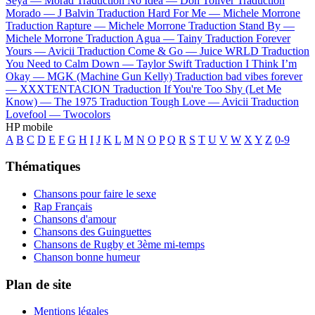
Seya —
Morad
Traduction No Idea —
Don Toliver
Traduction
Morado —
J Balvin
Traduction Hard For Me —
Michele Morrone
Traduction Rapture —
Michele Morrone
Traduction Stand By —
Michele Morrone
Traduction Agua —
Tainy
Traduction Forever
Yours —
Avicii
Traduction Come & Go —
Juice WRLD
Traduction
You Need to Calm Down —
Taylor Swift
Traduction I Think I’m
Okay —
MGK (Machine Gun Kelly)
Traduction bad vibes forever
—
XXXTENTACION
Traduction If You're Too Shy (Let Me
Know) —
The 1975
Traduction Tough Love —
Avicii
Traduction
Lovefool —
Twocolors
HP mobile
A
B
C
D
E
F
G
H
I
J
K
L
M
N
O
P
Q
R
S
T
U
V
W
X
Y
Z
0-9
Thématiques
Chansons pour faire le sexe
Rap Français
Chansons d'amour
Chansons des Guinguettes
Chansons de Rugby et 3ème mi-temps
Chanson bonne humeur
Plan de site
Mentions légales