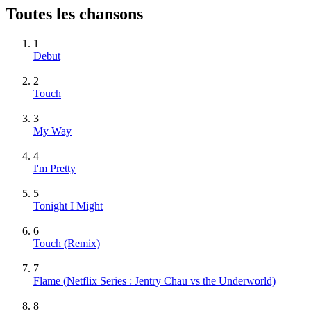
Toutes les chansons
1
Debut
2
Touch
3
My Way
4
I'm Pretty
5
Tonight I Might
6
Touch (Remix)
7
Flame (Netflix Series : Jentry Chau vs the Underworld)
8