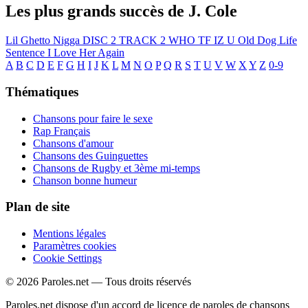
Les plus grands succès de J. Cole
Lil Ghetto Nigga
DISC 2 TRACK 2
WHO TF IZ U
Old Dog
Life
Sentence
I Love Her Again
A
B
C
D
E
F
G
H
I
J
K
L
M
N
O
P
Q
R
S
T
U
V
W
X
Y
Z
0-9
Thématiques
Chansons pour faire le sexe
Rap Français
Chansons d'amour
Chansons des Guinguettes
Chansons de Rugby et 3ème mi-temps
Chanson bonne humeur
Plan de site
Mentions légales
Paramètres cookies
Cookie Settings
© 2026 Paroles.net — Tous droits réservés
Paroles.net dispose d'un accord de licence de paroles de chansons