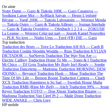
On aime
Notre Dame —
Gazo & Tiakola
100K —
Gazo
Casanova —
Soolking
Laisse Moi —
KeBlack
Saiyan —
Heuss L'enfoiré
Bécane —
Yamê
200K —
Tiakola
Laboratoire —
Werenoi
Meuda
—
Tiakola
Outro —
Gazo & Tiakola
Ailleurs —
Josman
Interlude
—
Gazo & Tiakola
Overdrive —
Ofenbach
1 2 3 4 —
ZOKUSH
La League —
Werenoi
Celui qui part —
Joseph Kamel
Nouvelles
—
PLK
No love —
Ninho
Urus —
Favé (FR)
DIE —
Gazo
Top traduction
Traduction des fleurs —
Tove Lo
Traduction AH HA —
Cardi B
Traduction Coulda Shoulda Woulda —
Russ
Traduction KYLIAN
DICTADOR —
SurNervis
Traduction The Way You Are —
Electric Callboy
Traduction Home To Me —
Tones & I
Traduction
Mi Chico —
DJ Goja
Traduction My Body Isn't Ready —
Sombr
Traduction Danceteria —
Madonna
Traduction MORNING DEW
(DONK) —
Beyoncé
Traduction Hush —
Muse
Traduction The
Time Of My Life —
Benson Boone
Traduction Camera —
Charli
XCX
Traduction Happiness is So Sad —
Swedish House Mafia
Traduction RMB (Ring My Bell) —
Aitch
Traduction 99% —
Jessie
Reyez
Traduction YOYO —
Don Xhoni
Traduction Bizarre —
Madonna
Traduction Van Cleef Pt 2 —
Malie Donn
Traduction
WIDE AWAKE —
Chris Grey
HP mobile