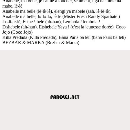
Anabelle, ma belle, je l'aime à toucher, vraiment, nga na' motema
mabe, lè-lè
Anabelle ma belle (lè-lè-lè), elengi ya mabele (aah, lè-lè-lè),
Anabelle ma belle, lo-lo-lo, lè-lè (Mister Fresh Randy Spartiate )
Le-li-lè-lè, Esthe ! bélé (ah-han), Lembola ! lembola !
Etshebele (ah-han), Etshebele Yaya ! (c'est la jeunesse dorée), Coco
Jojo (Coco Jojo)
Killa Predada (Killa Predada), Bana Paris ba leli (bana Paris ba leli)
BEZBAR & MARKA (Bezbar & Marka)