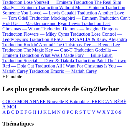
Traduction Lose Yourself —
Eminem
Traduction The Real Slim
Shady —
Eminem
Traduction Without Me —
Eminem
Traduction
Someone You Loved —
Lewis Capaldi
Traduction Another Love
—
Tom Odell
Traduction Mockingbird —
Eminem
Traduction Can't
Hold Us —
Macklemore and Ryan Lewis
Traduction Last
Christmas —
Wham
Traduction Demons —
Imagine Dragons
Traduction Flowers —
Miley Cyrus
Traduction Lose Control —
Teddy Swims
Traduction BESO —
ROSALÍA & Rauw Alejandro
Traduction Rockin' Around The Christmas Tree —
Brenda Lee
Traduction The Magic Key —
One-T
Traduction Godzilla —
Eminem
Traduction What Was I Made For? —
Billie Eilish
Traduction Special —
Dave & Tiakola
Traduction Paint The Town
Red —
Doja Cat
Traduction All I Want For Christmas Is You —
Mariah Carey
Traduction Emorio —
Mariah Carey
HP mobile
Les plus grands succès de Guy2Bezbar
COCO
MON ANNÉE
Nouvelle R
Batmobile
JERRICAN
BÉBÉ
À MOI
A
B
C
D
E
F
G
H
I
J
K
L
M
N
O
P
Q
R
S
T
U
V
W
X
Y
Z
0-9
Thématiques