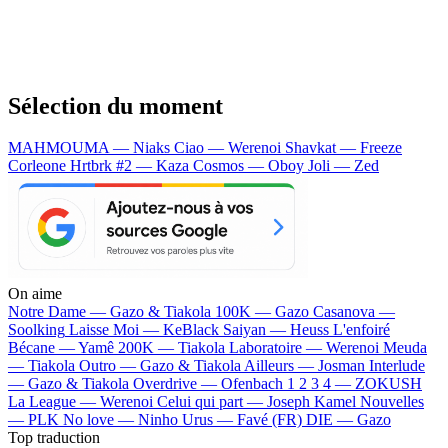
Sélection du moment
MAHMOUMA — Niaks
Ciao — Werenoi
Shavkat — Freeze
Corleone
Hrtbrk #2 — Kaza
Cosmos — Oboy
Joli — Zed
On aime
Notre Dame —
Gazo & Tiakola
100K —
Gazo
Casanova —
Soolking
Laisse Moi —
KeBlack
Saiyan —
Heuss L'enfoiré
Bécane —
Yamê
200K —
Tiakola
Laboratoire —
Werenoi
Meuda
—
Tiakola
Outro —
Gazo & Tiakola
Ailleurs —
Josman
Interlude
—
Gazo & Tiakola
Overdrive —
Ofenbach
1 2 3 4 —
ZOKUSH
La League —
Werenoi
Celui qui part —
Joseph Kamel
Nouvelles
—
PLK
No love —
Ninho
Urus —
Favé (FR)
DIE —
Gazo
Top traduction