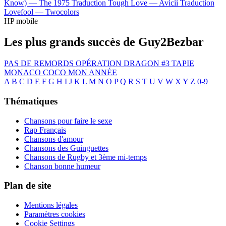
Know) —
The 1975
Traduction Tough Love —
Avicii
Traduction
Lovefool —
Twocolors
HP mobile
Les plus grands succès de Guy2Bezbar
PAS DE REMORDS
OPÉRATION DRAGON #3
TAPIE
MONACO
COCO
MON ANNÉE
A
B
C
D
E
F
G
H
I
J
K
L
M
N
O
P
Q
R
S
T
U
V
W
X
Y
Z
0-9
Thématiques
Chansons pour faire le sexe
Rap Français
Chansons d'amour
Chansons des Guinguettes
Chansons de Rugby et 3ème mi-temps
Chanson bonne humeur
Plan de site
Mentions légales
Paramètres cookies
Cookie Settings