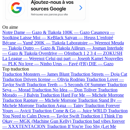
On aime
Notre Dame —
Gazo & Tiakola
100K —
Gazo
Casanova —
Soolking
Laisse Moi —
KeBlack
Saiyan —
Heuss L'enfoiré
Bécane —
Yamê
200K —
Tiakola
Laboratoire —
Werenoi
Meuda
—
Tiakola
Outro —
Gazo & Tiakola
Ailleurs —
Josman
Interlude
—
Gazo & Tiakola
Overdrive —
Ofenbach
1 2 3 4 —
ZOKUSH
La League —
Werenoi
Celui qui part —
Joseph Kamel
Nouvelles
—
PLK
No love —
Ninho
Urus —
Favé (FR)
DIE —
Gazo
Top traduction
Traduction Monsters —
James Blunt
Traduction Streets —
Doja Cat
Traduction Drivers license —
Olivia Rodrigo
Traduction Lover —
Taylor Swift
Traduction Teeth —
5 Seconds Of Summer
Traduction
Seya —
Morad
Traduction No Idea —
Don Toliver
Traduction
Morado —
J Balvin
Traduction Hard For Me —
Michele Morrone
Traduction Rapture —
Michele Morrone
Traduction Stand By —
Michele Morrone
Traduction Agua —
Tainy
Traduction Forever
Yours —
Avicii
Traduction Come & Go —
Juice WRLD
Traduction
You Need to Calm Down —
Taylor Swift
Traduction I Think I’m
Okay —
MGK (Machine Gun Kelly)
Traduction bad vibes forever
—
XXXTENTACION
Traduction If You're Too Shy (Let Me