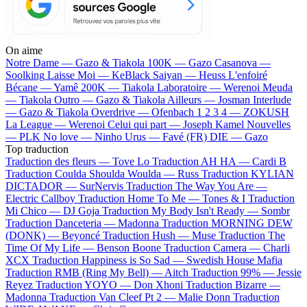
On aime
Notre Dame —
Gazo & Tiakola
100K —
Gazo
Casanova —
Soolking
Laisse Moi —
KeBlack
Saiyan —
Heuss L'enfoiré
Bécane —
Yamê
200K —
Tiakola
Laboratoire —
Werenoi
Meuda
—
Tiakola
Outro —
Gazo & Tiakola
Ailleurs —
Josman
Interlude
—
Gazo & Tiakola
Overdrive —
Ofenbach
1 2 3 4 —
ZOKUSH
La League —
Werenoi
Celui qui part —
Joseph Kamel
Nouvelles
—
PLK
No love —
Ninho
Urus —
Favé (FR)
DIE —
Gazo
Top traduction
Traduction des fleurs —
Tove Lo
Traduction AH HA —
Cardi B
Traduction Coulda Shoulda Woulda —
Russ
Traduction KYLIAN
DICTADOR —
SurNervis
Traduction The Way You Are —
Electric Callboy
Traduction Home To Me —
Tones & I
Traduction
Mi Chico —
DJ Goja
Traduction My Body Isn't Ready —
Sombr
Traduction Danceteria —
Madonna
Traduction MORNING DEW
(DONK) —
Beyoncé
Traduction Hush —
Muse
Traduction The
Time Of My Life —
Benson Boone
Traduction Camera —
Charli
XCX
Traduction Happiness is So Sad —
Swedish House Mafia
Traduction RMB (Ring My Bell) —
Aitch
Traduction 99% —
Jessie
Reyez
Traduction YOYO —
Don Xhoni
Traduction Bizarre —
Madonna
Traduction Van Cleef Pt 2 —
Malie Donn
Traduction