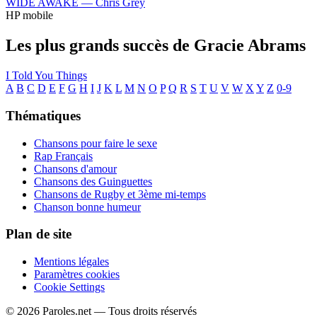
WIDE AWAKE —
Chris Grey
HP mobile
Les plus grands succès de Gracie Abrams
I Told You Things
A
B
C
D
E
F
G
H
I
J
K
L
M
N
O
P
Q
R
S
T
U
V
W
X
Y
Z
0-9
Thématiques
Chansons pour faire le sexe
Rap Français
Chansons d'amour
Chansons des Guinguettes
Chansons de Rugby et 3ème mi-temps
Chanson bonne humeur
Plan de site
Mentions légales
Paramètres cookies
Cookie Settings
© 2026 Paroles.net — Tous droits réservés