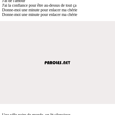
J'ai de l'amour
J'ai la confiance pour être au-dessus de tout ça
Donne-moi une minute pour enlacer ma chérie
Donne-moi une minute pour enlacer ma chérie
Une ville noire de monde, un lit silencieux