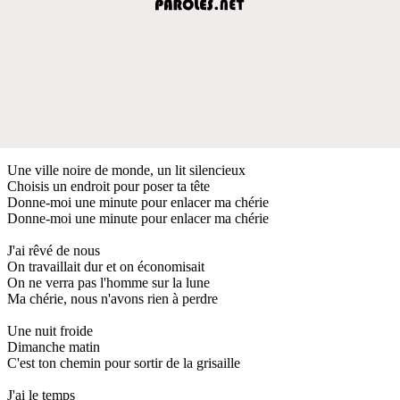
Une ville noire de monde, un lit silencieux
Choisis un endroit pour poser ta tête
Donne-moi une minute pour enlacer ma chérie
Donne-moi une minute pour enlacer ma chérie
J'ai rêvé de nous
On travaillait dur et on économisait
On ne verra pas l'homme sur la lune
Ma chérie, nous n'avons rien à perdre
Une nuit froide
Dimanche matin
C'est ton chemin pour sortir de la grisaille
J'ai le temps