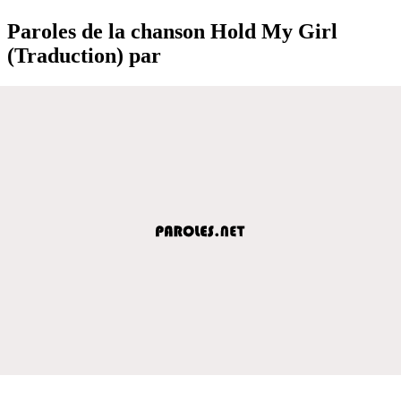
Paroles de la chanson Hold My Girl
(Traduction) par