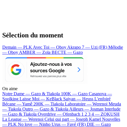
Sélection du moment
Demain — PLK
Avec Toi — Oboy
Akrapo 7 — Uzi (FR)
Mélodie
— Oboy
AMBER — Zola
BECTE — Gazo
On aime
Notre Dame —
Gazo & Tiakola
100K —
Gazo
Casanova —
Soolking
Laisse Moi —
KeBlack
Saiyan —
Heuss L'enfoiré
Bécane —
Yamê
200K —
Tiakola
Laboratoire —
Werenoi
Meuda
—
Tiakola
Outro —
Gazo & Tiakola
Ailleurs —
Josman
Interlude
—
Gazo & Tiakola
Overdrive —
Ofenbach
1 2 3 4 —
ZOKUSH
La League —
Werenoi
Celui qui part —
Joseph Kamel
Nouvelles
—
PLK
No love —
Ninho
Urus —
Favé (FR)
DIE —
Gazo