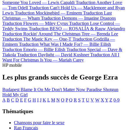
Someone You Loved —
Lewis Capaldi
Traduction Another Love
—
Tom Odell
Traduction Can't Hold Us —
Macklemore and Ryan
Lewis
Traduction Mockingbird —
Eminem
Traduction Last
Christmas —
Wham
Traduction Demons —
Imagine Dragons
Traduction Flowers —
Miley Cyrus
Traduction Lose Control —
Teddy Swims
Traduction BESO —
ROSALÍA & Rauw Alejandro
Traduction Rockin' Around The Christmas Tree —
Brenda Lee
Traduction The Magic Key —
One-T
Traduction Godzilla —
Eminem
Traduction What Was I Made For? —
Billie Eilish
Traduction Emorio —
Billie Eilish
Traduction Special —
Dave &
Tiakola
Traduction Daylight —
David Kushner
Traduction All I
Want For Christmas Is You —
Mariah Carey
HP mobile
Les plus grands succès de George Ezra
Budapest
Blame It On Me
Don't Matter Now
Paradise
Shotgun
Hold My Girl
A
B
C
D
E
F
G
H
I
J
K
L
M
N
O
P
Q
R
S
T
U
V
W
X
Y
Z
0-9
Thématiques
Chansons pour faire le sexe
Rap Français