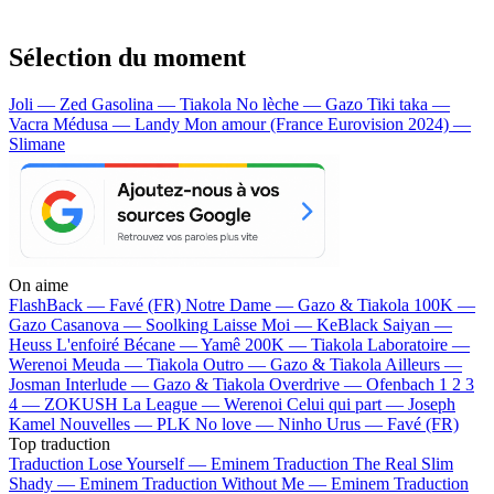
Sélection du moment
Joli — Zed
Gasolina — Tiakola
No lèche — Gazo
Tiki taka —
Vacra
Médusa — Landy
Mon amour (France Eurovision 2024) —
Slimane
On aime
FlashBack —
Favé (FR)
Notre Dame —
Gazo & Tiakola
100K —
Gazo
Casanova —
Soolking
Laisse Moi —
KeBlack
Saiyan —
Heuss L'enfoiré
Bécane —
Yamê
200K —
Tiakola
Laboratoire —
Werenoi
Meuda —
Tiakola
Outro —
Gazo & Tiakola
Ailleurs —
Josman
Interlude —
Gazo & Tiakola
Overdrive —
Ofenbach
1 2 3
4 —
ZOKUSH
La League —
Werenoi
Celui qui part —
Joseph
Kamel
Nouvelles —
PLK
No love —
Ninho
Urus —
Favé (FR)
Top traduction
Traduction Lose Yourself —
Eminem
Traduction The Real Slim
Shady —
Eminem
Traduction Without Me —
Eminem
Traduction