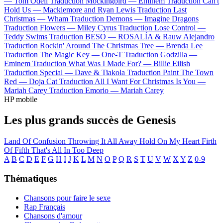
—
Tom Odell
Traduction Mockingbird —
Eminem
Traduction Can't
Hold Us —
Macklemore and Ryan Lewis
Traduction Last
Christmas —
Wham
Traduction Demons —
Imagine Dragons
Traduction Flowers —
Miley Cyrus
Traduction Lose Control —
Teddy Swims
Traduction BESO —
ROSALÍA & Rauw Alejandro
Traduction Rockin' Around The Christmas Tree —
Brenda Lee
Traduction The Magic Key —
One-T
Traduction Godzilla —
Eminem
Traduction What Was I Made For? —
Billie Eilish
Traduction Special —
Dave & Tiakola
Traduction Paint The Town
Red —
Doja Cat
Traduction All I Want For Christmas Is You —
Mariah Carey
Traduction Emorio —
Mariah Carey
HP mobile
Les plus grands succès de Genesis
Land Of Confusion
Throwing It All Away
Hold On My Heart
Firth
Of Fifth
That's All
In Too Deep
A
B
C
D
E
F
G
H
I
J
K
L
M
N
O
P
Q
R
S
T
U
V
W
X
Y
Z
0-9
Thématiques
Chansons pour faire le sexe
Rap Français
Chansons d'amour