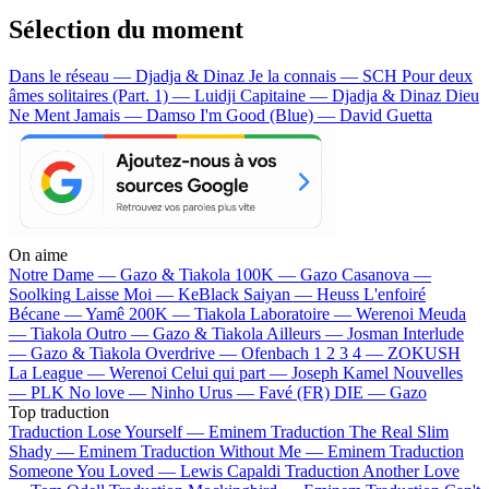
Sélection du moment
Dans le réseau — Djadja & Dinaz
Je la connais — SCH
Pour deux
âmes solitaires (Part. 1) — Luidji
Capitaine — Djadja & Dinaz
Dieu
Ne Ment Jamais — Damso
I'm Good (Blue) — David Guetta
On aime
Notre Dame —
Gazo & Tiakola
100K —
Gazo
Casanova —
Soolking
Laisse Moi —
KeBlack
Saiyan —
Heuss L'enfoiré
Bécane —
Yamê
200K —
Tiakola
Laboratoire —
Werenoi
Meuda
—
Tiakola
Outro —
Gazo & Tiakola
Ailleurs —
Josman
Interlude
—
Gazo & Tiakola
Overdrive —
Ofenbach
1 2 3 4 —
ZOKUSH
La League —
Werenoi
Celui qui part —
Joseph Kamel
Nouvelles
—
PLK
No love —
Ninho
Urus —
Favé (FR)
DIE —
Gazo
Top traduction
Traduction Lose Yourself —
Eminem
Traduction The Real Slim
Shady —
Eminem
Traduction Without Me —
Eminem
Traduction
Someone You Loved —
Lewis Capaldi
Traduction Another Love