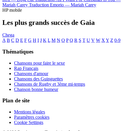
Mariah Carey
Traduction Emorio —
Mariah Carey
HP mobile
Les plus grands succès de Gaia
Chega
A
B
C
D
E
F
G
H
I
J
K
L
M
N
O
P
Q
R
S
T
U
V
W
X
Y
Z
0-9
Thématiques
Chansons pour faire le sexe
Rap Français
Chansons d'amour
Chansons des Guinguettes
Chansons de Rugby et 3ème mi-temps
Chanson bonne humeur
Plan de site
Mentions légales
Paramètres cookies
Cookie Settings