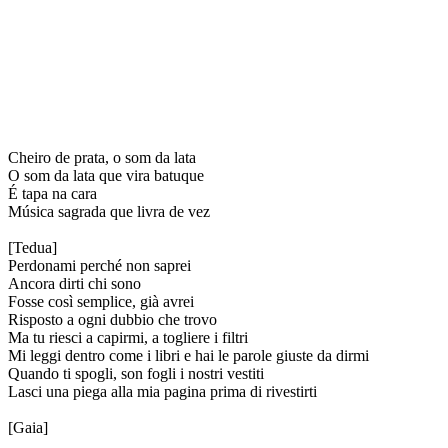
Cheiro de prata, o som da lata
O som da lata que vira batuque
É tapa na cara
Música sagrada que livra de vez
[Tedua]
Perdonami perché non saprei
Ancora dirti chi sono
Fosse così semplice, già avrei
Risposto a ogni dubbio che trovo
Ma tu riesci a capirmi, a togliere i filtri
Mi leggi dentro come i libri e hai le parole giuste da dirmi
Quando ti spogli, son fogli i nostri vestiti
Lasci una piega alla mia pagina prima di rivestirti
[Gaia]