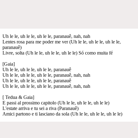
Uh le le, uh le le, uh le le, paranauê, nah, nah
Lentes rosa para me poder me ver (Uh le le, uh le le, uh le le,
paranauê)
Livre, solta (Uh le le, uh le le, uh le le) Só como muita fé
[Gaia]
Uh le le, uh le le, uh le le, paranauê
Uh le le, uh le le, uh le le, paranauê, nah, nah
Uh le le, uh le le, uh le le, paranauê
Uh le le, uh le le, uh le le, paranauê, nah, nah
[ Tedua & Gaia]
E passi al prossimo capitolo (Uh le le, uh le le, uh le le)
L'estate arriva e tu sei a riva (Paranauê)
Amici partono e ti lasciano da sola (Uh le le, uh le le, uh le le)