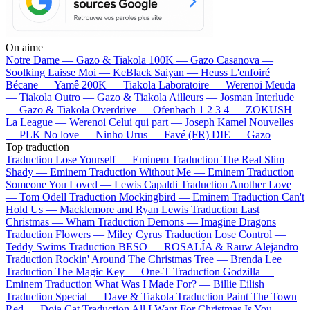
On aime
Notre Dame —
Gazo & Tiakola
100K —
Gazo
Casanova —
Soolking
Laisse Moi —
KeBlack
Saiyan —
Heuss L'enfoiré
Bécane —
Yamê
200K —
Tiakola
Laboratoire —
Werenoi
Meuda
—
Tiakola
Outro —
Gazo & Tiakola
Ailleurs —
Josman
Interlude
—
Gazo & Tiakola
Overdrive —
Ofenbach
1 2 3 4 —
ZOKUSH
La League —
Werenoi
Celui qui part —
Joseph Kamel
Nouvelles
—
PLK
No love —
Ninho
Urus —
Favé (FR)
DIE —
Gazo
Top traduction
Traduction Lose Yourself —
Eminem
Traduction The Real Slim
Shady —
Eminem
Traduction Without Me —
Eminem
Traduction
Someone You Loved —
Lewis Capaldi
Traduction Another Love
—
Tom Odell
Traduction Mockingbird —
Eminem
Traduction Can't
Hold Us —
Macklemore and Ryan Lewis
Traduction Last
Christmas —
Wham
Traduction Demons —
Imagine Dragons
Traduction Flowers —
Miley Cyrus
Traduction Lose Control —
Teddy Swims
Traduction BESO —
ROSALÍA & Rauw Alejandro
Traduction Rockin' Around The Christmas Tree —
Brenda Lee
Traduction The Magic Key —
One-T
Traduction Godzilla —
Eminem
Traduction What Was I Made For? —
Billie Eilish
Traduction Special —
Dave & Tiakola
Traduction Paint The Town
Red —
Doja Cat
Traduction All I Want For Christmas Is You —