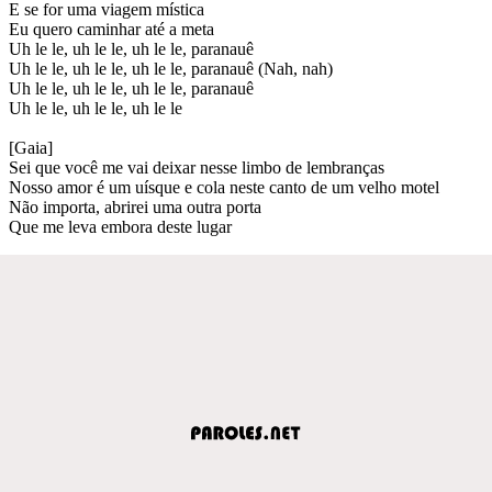
E se for uma viagem mística
Eu quero caminhar até a meta
Uh le le, uh le le, uh le le, paranauê
Uh le le, uh le le, uh le le, paranauê (Nah, nah)
Uh le le, uh le le, uh le le, paranauê
Uh le le, uh le le, uh le le
[Gaia]
Sei que você me vai deixar nesse limbo de lembranças
Nosso amor é um uísque e cola neste canto de um velho motеl
Não importa, abrirei uma outra porta
Que me lеva embora deste lugar