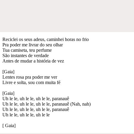
Reciclei os seus adeus, caminhei horas no frio
Pra poder me livrar do seu olhar
Tua camiseta, teu perfume
São instantes de verdade
Antes de mudar a história de vez
[Gaia]
Lentes rosa pra poder me ver
Livre e solta, sou com muita fé
[Gaia]
Uh le le, uh le le, uh le le, paranauê
Uh le le, uh le le, uh le le, paranauê (Nah, nah)
Uh le le, uh le le, uh le le, paranauê
Uh le le, uh le le, uh le le
[ Gaia]