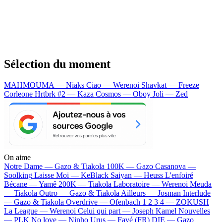
Sélection du moment
MAHMOUMA — Niaks
Ciao — Werenoi
Shavkat — Freeze
Corleone
Hrtbrk #2 — Kaza
Cosmos — Oboy
Joli — Zed
On aime
Notre Dame —
Gazo & Tiakola
100K —
Gazo
Casanova —
Soolking
Laisse Moi —
KeBlack
Saiyan —
Heuss L'enfoiré
Bécane —
Yamê
200K —
Tiakola
Laboratoire —
Werenoi
Meuda
—
Tiakola
Outro —
Gazo & Tiakola
Ailleurs —
Josman
Interlude
—
Gazo & Tiakola
Overdrive —
Ofenbach
1 2 3 4 —
ZOKUSH
La League —
Werenoi
Celui qui part —
Joseph Kamel
Nouvelles
—
PLK
No love —
Ninho
Urus —
Favé (FR)
DIE —
Gazo