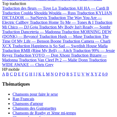
Top traduction
Traduction des fleurs —
Tove Lo
Traduction AH HA —
Cardi B
Traduction Coulda Shoulda Woulda —
Russ
Traduction KYLIAN
DICTADOR —
SurNervis
Traduction The Way You Are —
Electric Callboy
Traduction Home To Me —
Tones & I
Traduction
Mi Chico —
DJ Goja
Traduction My Body Isn't Ready —
Sombr
Traduction Danceteria —
Madonna
Traduction MORNING DEW
(DONK) —
Beyoncé
Traduction Hush —
Muse
Traduction The
Time Of My Life —
Benson Boone
Traduction Camera —
Charli
XCX
Traduction Happiness is So Sad —
Swedish House Mafia
Traduction RMB (Ring My Bell) —
Aitch
Traduction 99% —
Jessie
Reyez
Traduction YOYO —
Don Xhoni
Traduction Bizarre —
Madonna
Traduction Van Cleef Pt 2 —
Malie Donn
Traduction
WIDE AWAKE —
Chris Grey
HP mobile
A
B
C
D
E
F
G
H
I
J
K
L
M
N
O
P
Q
R
S
T
U
V
W
X
Y
Z
0-9
Thématiques
Chansons pour faire le sexe
Rap Français
Chansons d'amour
Chansons des Guinguettes
Chansons de Rugby et 3ème mi-temps