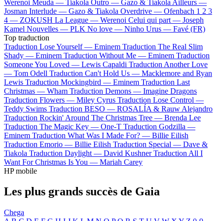
Werenoi
Meuda —
Tiakola
Outro —
Gazo & Tiakola
Ailleurs —
Josman
Interlude —
Gazo & Tiakola
Overdrive —
Ofenbach
1 2 3
4 —
ZOKUSH
La League —
Werenoi
Celui qui part —
Joseph
Kamel
Nouvelles —
PLK
No love —
Ninho
Urus —
Favé (FR)
Top traduction
Traduction Lose Yourself —
Eminem
Traduction The Real Slim
Shady —
Eminem
Traduction Without Me —
Eminem
Traduction
Someone You Loved —
Lewis Capaldi
Traduction Another Love
—
Tom Odell
Traduction Can't Hold Us —
Macklemore and Ryan
Lewis
Traduction Mockingbird —
Eminem
Traduction Last
Christmas —
Wham
Traduction Demons —
Imagine Dragons
Traduction Flowers —
Miley Cyrus
Traduction Lose Control —
Teddy Swims
Traduction BESO —
ROSALÍA & Rauw Alejandro
Traduction Rockin' Around The Christmas Tree —
Brenda Lee
Traduction The Magic Key —
One-T
Traduction Godzilla —
Eminem
Traduction What Was I Made For? —
Billie Eilish
Traduction Emorio —
Billie Eilish
Traduction Special —
Dave &
Tiakola
Traduction Daylight —
David Kushner
Traduction All I
Want For Christmas Is You —
Mariah Carey
HP mobile
Les plus grands succès de Gaia
Chega