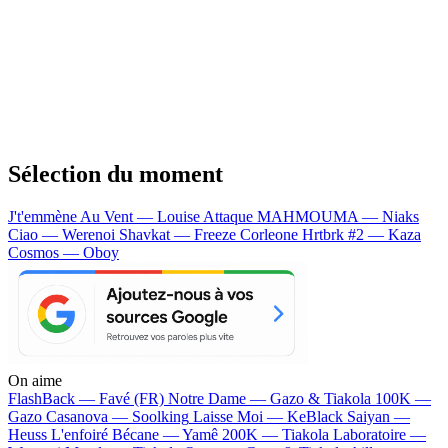
Sélection du moment
J't'emmène Au Vent — Louise Attaque
MAHMOUMA — Niaks
Ciao — Werenoi
Shavkat — Freeze Corleone
Hrtbrk #2 — Kaza
Cosmos — Oboy
On aime
FlashBack —
Favé (FR)
Notre Dame —
Gazo & Tiakola
100K —
Gazo
Casanova —
Soolking
Laisse Moi —
KeBlack
Saiyan —
Heuss L'enfoiré
Bécane —
Yamê
200K —
Tiakola
Laboratoire —