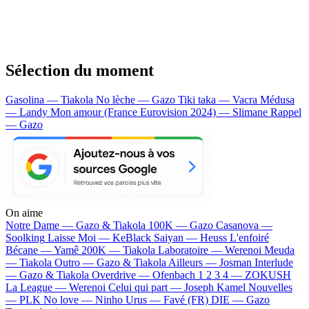
Sélection du moment
Gasolina — Tiakola
No lèche — Gazo
Tiki taka — Vacra
Médusa
— Landy
Mon amour (France Eurovision 2024) — Slimane
Rappel
— Gazo
On aime
Notre Dame —
Gazo & Tiakola
100K —
Gazo
Casanova —
Soolking
Laisse Moi —
KeBlack
Saiyan —
Heuss L'enfoiré
Bécane —
Yamê
200K —
Tiakola
Laboratoire —
Werenoi
Meuda
—
Tiakola
Outro —
Gazo & Tiakola
Ailleurs —
Josman
Interlude
—
Gazo & Tiakola
Overdrive —
Ofenbach
1 2 3 4 —
ZOKUSH
La League —
Werenoi
Celui qui part —
Joseph Kamel
Nouvelles
—
PLK
No love —
Ninho
Urus —
Favé (FR)
DIE —
Gazo