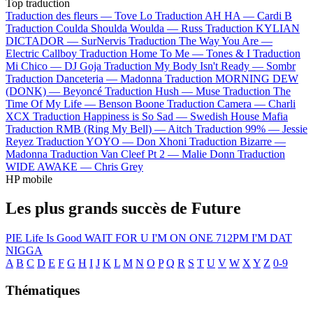
Top traduction
Traduction des fleurs —
Tove Lo
Traduction AH HA —
Cardi B
Traduction Coulda Shoulda Woulda —
Russ
Traduction KYLIAN
DICTADOR —
SurNervis
Traduction The Way You Are —
Electric Callboy
Traduction Home To Me —
Tones & I
Traduction
Mi Chico —
DJ Goja
Traduction My Body Isn't Ready —
Sombr
Traduction Danceteria —
Madonna
Traduction MORNING DEW
(DONK) —
Beyoncé
Traduction Hush —
Muse
Traduction The
Time Of My Life —
Benson Boone
Traduction Camera —
Charli
XCX
Traduction Happiness is So Sad —
Swedish House Mafia
Traduction RMB (Ring My Bell) —
Aitch
Traduction 99% —
Jessie
Reyez
Traduction YOYO —
Don Xhoni
Traduction Bizarre —
Madonna
Traduction Van Cleef Pt 2 —
Malie Donn
Traduction
WIDE AWAKE —
Chris Grey
HP mobile
Les plus grands succès de Future
PIE
Life Is Good
WAIT FOR U
I'M ON ONE
712PM
I'M DAT
NIGGA
A
B
C
D
E
F
G
H
I
J
K
L
M
N
O
P
Q
R
S
T
U
V
W
X
Y
Z
0-9
Thématiques