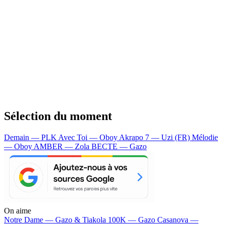
Sélection du moment
Demain — PLK
Avec Toi — Oboy
Akrapo 7 — Uzi (FR)
Mélodie
— Oboy
AMBER — Zola
BECTE — Gazo
On aime
Notre Dame —
Gazo & Tiakola
100K —
Gazo
Casanova —