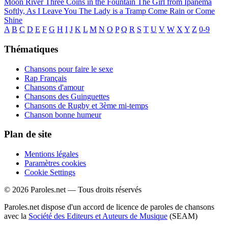
Moon River
Three Coins in the Fountain
The Girl from Ipanema
Softly, As I Leave You
The Lady is a Tramp
Come Rain or Come
Shine
A
B
C
D
E
F
G
H
I
J
K
L
M
N
O
P
Q
R
S
T
U
V
W
X
Y
Z
0-9
Thématiques
Chansons pour faire le sexe
Rap Français
Chansons d'amour
Chansons des Guinguettes
Chansons de Rugby et 3ème mi-temps
Chanson bonne humeur
Plan de site
Mentions légales
Paramètres cookies
Cookie Settings
© 2026 Paroles.net — Tous droits réservés
Paroles.net dispose d'un accord de licence de paroles de chansons
avec la
Société des Editeurs et Auteurs de Musique
(SEAM)