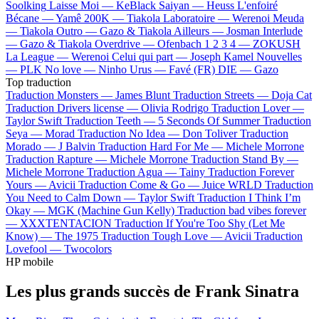
Soolking
Laisse Moi —
KeBlack
Saiyan —
Heuss L'enfoiré
Bécane —
Yamê
200K —
Tiakola
Laboratoire —
Werenoi
Meuda
—
Tiakola
Outro —
Gazo & Tiakola
Ailleurs —
Josman
Interlude
—
Gazo & Tiakola
Overdrive —
Ofenbach
1 2 3 4 —
ZOKUSH
La League —
Werenoi
Celui qui part —
Joseph Kamel
Nouvelles
—
PLK
No love —
Ninho
Urus —
Favé (FR)
DIE —
Gazo
Top traduction
Traduction Monsters —
James Blunt
Traduction Streets —
Doja Cat
Traduction Drivers license —
Olivia Rodrigo
Traduction Lover —
Taylor Swift
Traduction Teeth —
5 Seconds Of Summer
Traduction
Seya —
Morad
Traduction No Idea —
Don Toliver
Traduction
Morado —
J Balvin
Traduction Hard For Me —
Michele Morrone
Traduction Rapture —
Michele Morrone
Traduction Stand By —
Michele Morrone
Traduction Agua —
Tainy
Traduction Forever
Yours —
Avicii
Traduction Come & Go —
Juice WRLD
Traduction
You Need to Calm Down —
Taylor Swift
Traduction I Think I’m
Okay —
MGK (Machine Gun Kelly)
Traduction bad vibes forever
—
XXXTENTACION
Traduction If You're Too Shy (Let Me
Know) —
The 1975
Traduction Tough Love —
Avicii
Traduction
Lovefool —
Twocolors
HP mobile
Les plus grands succès de Frank Sinatra