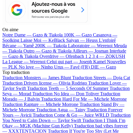
On aime
Notre Dame —
Gazo & Tiakola
100K —
Gazo
Casanova —
Soolking
Laisse Moi —
KeBlack
Saiyan —
Heuss L'enfoiré
Bécane —
Yamê
200K —
Tiakola
Laboratoire —
Werenoi
Meuda
—
Tiakola
Outro —
Gazo & Tiakola
Ailleurs —
Josman
Interlude
—
Gazo & Tiakola
Overdrive —
Ofenbach
1 2 3 4 —
ZOKUSH
La League —
Werenoi
Celui qui part —
Joseph Kamel
Nouvelles
—
PLK
No love —
Ninho
Urus —
Favé (FR)
DIE —
Gazo
Top traduction
Traduction Monsters —
James Blunt
Traduction Streets —
Doja Cat
Traduction Drivers license —
Olivia Rodrigo
Traduction Lover —
Taylor Swift
Traduction Teeth —
5 Seconds Of Summer
Traduction
Seya —
Morad
Traduction No Idea —
Don Toliver
Traduction
Morado —
J Balvin
Traduction Hard For Me —
Michele Morrone
Traduction Rapture —
Michele Morrone
Traduction Stand By —
Michele Morrone
Traduction Agua —
Tainy
Traduction Forever
Yours —
Avicii
Traduction Come & Go —
Juice WRLD
Traduction
You Need to Calm Down —
Taylor Swift
Traduction I Think I’m
Okay —
MGK (Machine Gun Kelly)
Traduction bad vibes forever
—
XXXTENTACION
Traduction If You're Too Shy (Let Me