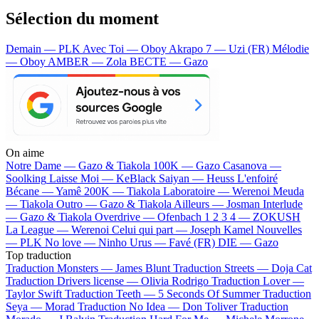
Sélection du moment
Demain — PLK
Avec Toi — Oboy
Akrapo 7 — Uzi (FR)
Mélodie
— Oboy
AMBER — Zola
BECTE — Gazo
On aime
Notre Dame —
Gazo & Tiakola
100K —
Gazo
Casanova —
Soolking
Laisse Moi —
KeBlack
Saiyan —
Heuss L'enfoiré
Bécane —
Yamê
200K —
Tiakola
Laboratoire —
Werenoi
Meuda
—
Tiakola
Outro —
Gazo & Tiakola
Ailleurs —
Josman
Interlude
—
Gazo & Tiakola
Overdrive —
Ofenbach
1 2 3 4 —
ZOKUSH
La League —
Werenoi
Celui qui part —
Joseph Kamel
Nouvelles
—
PLK
No love —
Ninho
Urus —
Favé (FR)
DIE —
Gazo
Top traduction
Traduction Monsters —
James Blunt
Traduction Streets —
Doja Cat
Traduction Drivers license —
Olivia Rodrigo
Traduction Lover —
Taylor Swift
Traduction Teeth —
5 Seconds Of Summer
Traduction
Seya —
Morad
Traduction No Idea —
Don Toliver
Traduction