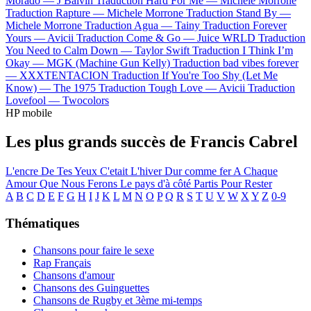
Morado —
J Balvin
Traduction Hard For Me —
Michele Morrone
Traduction Rapture —
Michele Morrone
Traduction Stand By —
Michele Morrone
Traduction Agua —
Tainy
Traduction Forever
Yours —
Avicii
Traduction Come & Go —
Juice WRLD
Traduction
You Need to Calm Down —
Taylor Swift
Traduction I Think I’m
Okay —
MGK (Machine Gun Kelly)
Traduction bad vibes forever
—
XXXTENTACION
Traduction If You're Too Shy (Let Me
Know) —
The 1975
Traduction Tough Love —
Avicii
Traduction
Lovefool —
Twocolors
HP mobile
Les plus grands succès de Francis Cabrel
L'encre De Tes Yeux
C'etait L'hiver
Dur comme fer
A Chaque
Amour Que Nous Ferons
Le pays d'à côté
Partis Pour Rester
A
B
C
D
E
F
G
H
I
J
K
L
M
N
O
P
Q
R
S
T
U
V
W
X
Y
Z
0-9
Thématiques
Chansons pour faire le sexe
Rap Français
Chansons d'amour
Chansons des Guinguettes
Chansons de Rugby et 3ème mi-temps