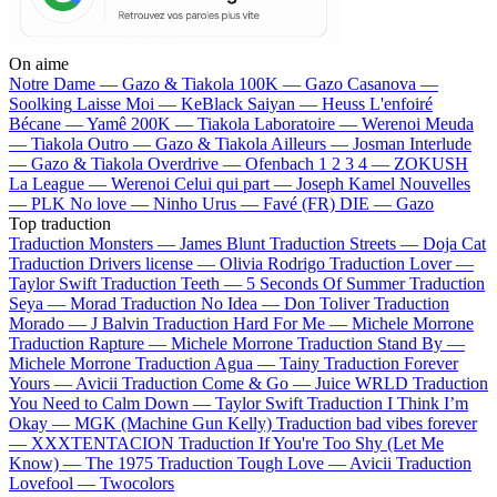
On aime
Notre Dame —
Gazo & Tiakola
100K —
Gazo
Casanova —
Soolking
Laisse Moi —
KeBlack
Saiyan —
Heuss L'enfoiré
Bécane —
Yamê
200K —
Tiakola
Laboratoire —
Werenoi
Meuda
—
Tiakola
Outro —
Gazo & Tiakola
Ailleurs —
Josman
Interlude
—
Gazo & Tiakola
Overdrive —
Ofenbach
1 2 3 4 —
ZOKUSH
La League —
Werenoi
Celui qui part —
Joseph Kamel
Nouvelles
—
PLK
No love —
Ninho
Urus —
Favé (FR)
DIE —
Gazo
Top traduction
Traduction Monsters —
James Blunt
Traduction Streets —
Doja Cat
Traduction Drivers license —
Olivia Rodrigo
Traduction Lover —
Taylor Swift
Traduction Teeth —
5 Seconds Of Summer
Traduction
Seya —
Morad
Traduction No Idea —
Don Toliver
Traduction
Morado —
J Balvin
Traduction Hard For Me —
Michele Morrone
Traduction Rapture —
Michele Morrone
Traduction Stand By —
Michele Morrone
Traduction Agua —
Tainy
Traduction Forever
Yours —
Avicii
Traduction Come & Go —
Juice WRLD
Traduction
You Need to Calm Down —
Taylor Swift
Traduction I Think I’m
Okay —
MGK (Machine Gun Kelly)
Traduction bad vibes forever
—
XXXTENTACION
Traduction If You're Too Shy (Let Me
Know) —
The 1975
Traduction Tough Love —
Avicii
Traduction
Lovefool —
Twocolors