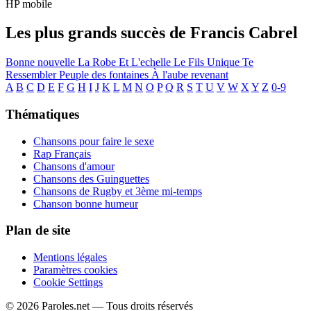
HP mobile
Les plus grands succès de Francis Cabrel
Bonne nouvelle
La Robe Et L'echelle
Le Fils Unique
Te
Ressembler
Peuple des fontaines
À l'aube revenant
A
B
C
D
E
F
G
H
I
J
K
L
M
N
O
P
Q
R
S
T
U
V
W
X
Y
Z
0-9
Thématiques
Chansons pour faire le sexe
Rap Français
Chansons d'amour
Chansons des Guinguettes
Chansons de Rugby et 3ème mi-temps
Chanson bonne humeur
Plan de site
Mentions légales
Paramètres cookies
Cookie Settings
© 2026 Paroles.net — Tous droits réservés