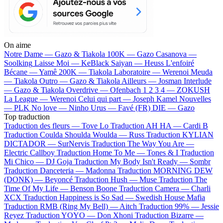
On aime
Notre Dame —
Gazo & Tiakola
100K —
Gazo
Casanova —
Soolking
Laisse Moi —
KeBlack
Saiyan —
Heuss L'enfoiré
Bécane —
Yamê
200K —
Tiakola
Laboratoire —
Werenoi
Meuda
—
Tiakola
Outro —
Gazo & Tiakola
Ailleurs —
Josman
Interlude
—
Gazo & Tiakola
Overdrive —
Ofenbach
1 2 3 4 —
ZOKUSH
La League —
Werenoi
Celui qui part —
Joseph Kamel
Nouvelles
—
PLK
No love —
Ninho
Urus —
Favé (FR)
DIE —
Gazo
Top traduction
Traduction des fleurs —
Tove Lo
Traduction AH HA —
Cardi B
Traduction Coulda Shoulda Woulda —
Russ
Traduction KYLIAN
DICTADOR —
SurNervis
Traduction The Way You Are —
Electric Callboy
Traduction Home To Me —
Tones & I
Traduction
Mi Chico —
DJ Goja
Traduction My Body Isn't Ready —
Sombr
Traduction Danceteria —
Madonna
Traduction MORNING DEW
(DONK) —
Beyoncé
Traduction Hush —
Muse
Traduction The
Time Of My Life —
Benson Boone
Traduction Camera —
Charli
XCX
Traduction Happiness is So Sad —
Swedish House Mafia
Traduction RMB (Ring My Bell) —
Aitch
Traduction 99% —
Jessie
Reyez
Traduction YOYO —
Don Xhoni
Traduction Bizarre —