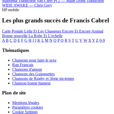
Madonna
Traduction Van Cleef Pt 2 —
Malie Donn
Traduction
WIDE AWAKE —
Chris Grey
HP mobile
Les plus grands succès de Francis Cabrel
Carte Postale
Leïla Et Les Chasseurs
Encore Et Encore
Animal
Bonne nouvelle
La Robe Et L'echelle
A
B
C
D
E
F
G
H
I
J
K
L
M
N
O
P
Q
R
S
T
U
V
W
X
Y
Z
0-9
Thématiques
Chansons pour faire le sexe
Rap Français
Chansons d'amour
Chansons des Guinguettes
Chansons de Rugby et 3ème mi-temps
Chanson bonne humeur
Plan de site
Mentions légales
Paramètres cookies
Cookie Settings