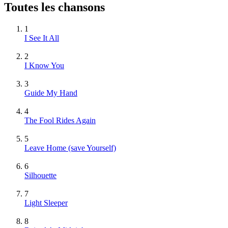
Toutes les chansons
1
I See It All
2
I Know You
3
Guide My Hand
4
The Fool Rides Again
5
Leave Home (save Yourself)
6
Silhouette
7
Light Sleeper
8