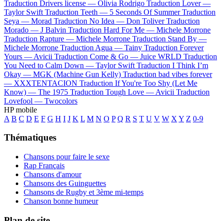
Traduction Drivers license —
Olivia Rodrigo
Traduction Lover —
Taylor Swift
Traduction Teeth —
5 Seconds Of Summer
Traduction
Seya —
Morad
Traduction No Idea —
Don Toliver
Traduction
Morado —
J Balvin
Traduction Hard For Me —
Michele Morrone
Traduction Rapture —
Michele Morrone
Traduction Stand By —
Michele Morrone
Traduction Agua —
Tainy
Traduction Forever
Yours —
Avicii
Traduction Come & Go —
Juice WRLD
Traduction
You Need to Calm Down —
Taylor Swift
Traduction I Think I’m
Okay —
MGK (Machine Gun Kelly)
Traduction bad vibes forever
—
XXXTENTACION
Traduction If You're Too Shy (Let Me
Know) —
The 1975
Traduction Tough Love —
Avicii
Traduction
Lovefool —
Twocolors
HP mobile
A
B
C
D
E
F
G
H
I
J
K
L
M
N
O
P
Q
R
S
T
U
V
W
X
Y
Z
0-9
Thématiques
Chansons pour faire le sexe
Rap Français
Chansons d'amour
Chansons des Guinguettes
Chansons de Rugby et 3ème mi-temps
Chanson bonne humeur
Plan de site