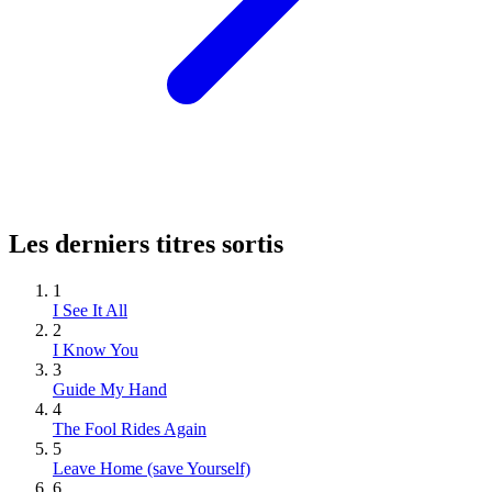
Les derniers titres sortis
1
I See It All
2
I Know You
3
Guide My Hand
4
The Fool Rides Again
5
Leave Home (save Yourself)
6