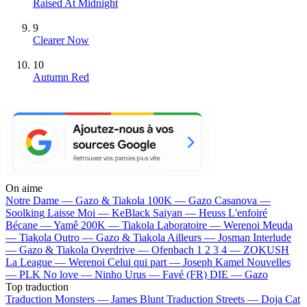
Raised At Midnight
9
Clearer Now
10
Autumn Red
On aime
Notre Dame —
Gazo & Tiakola
100K —
Gazo
Casanova —
Soolking
Laisse Moi —
KeBlack
Saiyan —
Heuss L'enfoiré
Bécane —
Yamê
200K —
Tiakola
Laboratoire —
Werenoi
Meuda
—
Tiakola
Outro —
Gazo & Tiakola
Ailleurs —
Josman
Interlude
—
Gazo & Tiakola
Overdrive —
Ofenbach
1 2 3 4 —
ZOKUSH
La League —
Werenoi
Celui qui part —
Joseph Kamel
Nouvelles
—
PLK
No love —
Ninho
Urus —
Favé (FR)
DIE —
Gazo
Top traduction
Traduction Monsters —
James Blunt
Traduction Streets —
Doja Cat