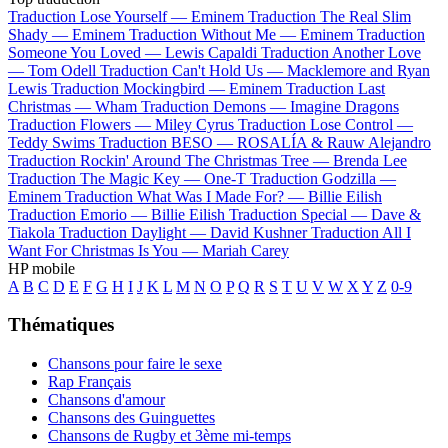
Traduction Lose Yourself —
Eminem
Traduction The Real Slim
Shady —
Eminem
Traduction Without Me —
Eminem
Traduction
Someone You Loved —
Lewis Capaldi
Traduction Another Love
—
Tom Odell
Traduction Can't Hold Us —
Macklemore and Ryan
Lewis
Traduction Mockingbird —
Eminem
Traduction Last
Christmas —
Wham
Traduction Demons —
Imagine Dragons
Traduction Flowers —
Miley Cyrus
Traduction Lose Control —
Teddy Swims
Traduction BESO —
ROSALÍA & Rauw Alejandro
Traduction Rockin' Around The Christmas Tree —
Brenda Lee
Traduction The Magic Key —
One-T
Traduction Godzilla —
Eminem
Traduction What Was I Made For? —
Billie Eilish
Traduction Emorio —
Billie Eilish
Traduction Special —
Dave &
Tiakola
Traduction Daylight —
David Kushner
Traduction All I
Want For Christmas Is You —
Mariah Carey
HP mobile
A
B
C
D
E
F
G
H
I
J
K
L
M
N
O
P
Q
R
S
T
U
V
W
X
Y
Z
0-9
Thématiques
Chansons pour faire le sexe
Rap Français
Chansons d'amour
Chansons des Guinguettes
Chansons de Rugby et 3ème mi-temps