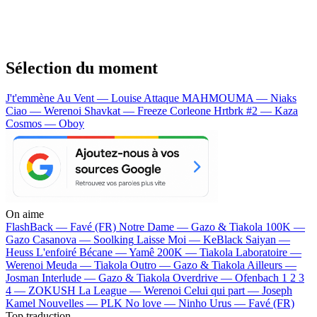
Sélection du moment
J't'emmène Au Vent — Louise Attaque
MAHMOUMA — Niaks
Ciao — Werenoi
Shavkat — Freeze Corleone
Hrtbrk #2 — Kaza
Cosmos — Oboy
On aime
FlashBack —
Favé (FR)
Notre Dame —
Gazo & Tiakola
100K —
Gazo
Casanova —
Soolking
Laisse Moi —
KeBlack
Saiyan —
Heuss L'enfoiré
Bécane —
Yamê
200K —
Tiakola
Laboratoire —
Werenoi
Meuda —
Tiakola
Outro —
Gazo & Tiakola
Ailleurs —
Josman
Interlude —
Gazo & Tiakola
Overdrive —
Ofenbach
1 2 3
4 —
ZOKUSH
La League —
Werenoi
Celui qui part —
Joseph
Kamel
Nouvelles —
PLK
No love —
Ninho
Urus —
Favé (FR)
Top traduction