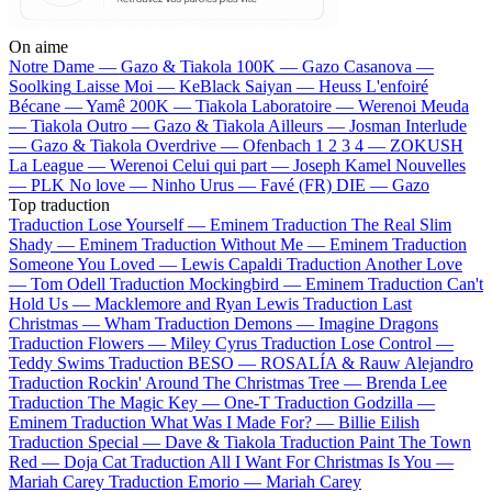
On aime
Notre Dame —
Gazo & Tiakola
100K —
Gazo
Casanova —
Soolking
Laisse Moi —
KeBlack
Saiyan —
Heuss L'enfoiré
Bécane —
Yamê
200K —
Tiakola
Laboratoire —
Werenoi
Meuda
—
Tiakola
Outro —
Gazo & Tiakola
Ailleurs —
Josman
Interlude
—
Gazo & Tiakola
Overdrive —
Ofenbach
1 2 3 4 —
ZOKUSH
La League —
Werenoi
Celui qui part —
Joseph Kamel
Nouvelles
—
PLK
No love —
Ninho
Urus —
Favé (FR)
DIE —
Gazo
Top traduction
Traduction Lose Yourself —
Eminem
Traduction The Real Slim
Shady —
Eminem
Traduction Without Me —
Eminem
Traduction
Someone You Loved —
Lewis Capaldi
Traduction Another Love
—
Tom Odell
Traduction Mockingbird —
Eminem
Traduction Can't
Hold Us —
Macklemore and Ryan Lewis
Traduction Last
Christmas —
Wham
Traduction Demons —
Imagine Dragons
Traduction Flowers —
Miley Cyrus
Traduction Lose Control —
Teddy Swims
Traduction BESO —
ROSALÍA & Rauw Alejandro
Traduction Rockin' Around The Christmas Tree —
Brenda Lee
Traduction The Magic Key —
One-T
Traduction Godzilla —
Eminem
Traduction What Was I Made For? —
Billie Eilish
Traduction Special —
Dave & Tiakola
Traduction Paint The Town
Red —
Doja Cat
Traduction All I Want For Christmas Is You —
Mariah Carey
Traduction Emorio —
Mariah Carey