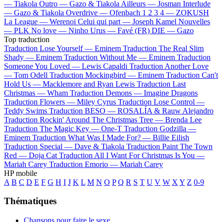
—
Tiakola
Outro —
Gazo & Tiakola
Ailleurs —
Josman
Interlude
—
Gazo & Tiakola
Overdrive —
Ofenbach
1 2 3 4 —
ZOKUSH
La League —
Werenoi
Celui qui part —
Joseph Kamel
Nouvelles
—
PLK
No love —
Ninho
Urus —
Favé (FR)
DIE —
Gazo
Top traduction
Traduction Lose Yourself —
Eminem
Traduction The Real Slim
Shady —
Eminem
Traduction Without Me —
Eminem
Traduction
Someone You Loved —
Lewis Capaldi
Traduction Another Love
—
Tom Odell
Traduction Mockingbird —
Eminem
Traduction Can't
Hold Us —
Macklemore and Ryan Lewis
Traduction Last
Christmas —
Wham
Traduction Demons —
Imagine Dragons
Traduction Flowers —
Miley Cyrus
Traduction Lose Control —
Teddy Swims
Traduction BESO —
ROSALÍA & Rauw Alejandro
Traduction Rockin' Around The Christmas Tree —
Brenda Lee
Traduction The Magic Key —
One-T
Traduction Godzilla —
Eminem
Traduction What Was I Made For? —
Billie Eilish
Traduction Special —
Dave & Tiakola
Traduction Paint The Town
Red —
Doja Cat
Traduction All I Want For Christmas Is You —
Mariah Carey
Traduction Emorio —
Mariah Carey
HP mobile
A
B
C
D
E
F
G
H
I
J
K
L
M
N
O
P
Q
R
S
T
U
V
W
X
Y
Z
0-9
Thématiques
Chansons pour faire le sexe