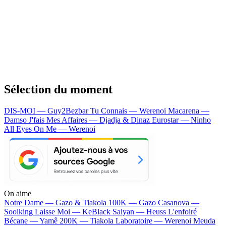
Sélection du moment
DIS-MOI — Guy2Bezbar
Tu Connais — Werenoi
Macarena —
Damso
J'fais Mes Affaires — Djadja & Dinaz
Eurostar — Ninho
All Eyes On Me — Werenoi
On aime
Notre Dame —
Gazo & Tiakola
100K —
Gazo
Casanova —
Soolking
Laisse Moi —
KeBlack
Saiyan —
Heuss L'enfoiré
Bécane —
Yamê
200K —
Tiakola
Laboratoire —
Werenoi
Meuda