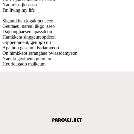
Nan miso jieosseo
I'm living my life
Siganui han jogak ttenaeeo
Geuttaeui nareul ilkgo isseo
Dajeonghaeseo apassdeon
Hamkkera singgeureopdeon
Gippeumdeul, geurigo uri
Apa bon gaseumi issdamyeon
On himkkeot saranghae bwassdamyeon
Naeillo geotneun georeum
Heuridagado malkeum