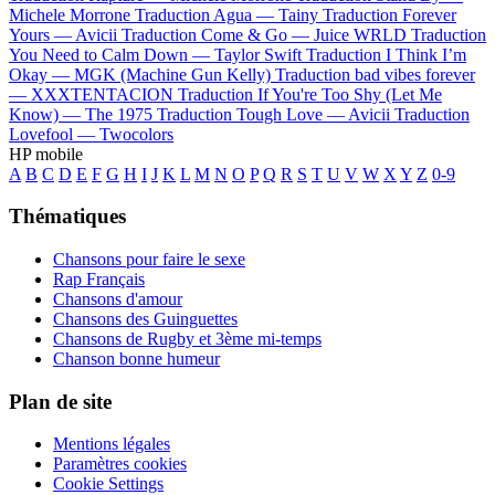
Michele Morrone
Traduction Agua —
Tainy
Traduction Forever
Yours —
Avicii
Traduction Come & Go —
Juice WRLD
Traduction
You Need to Calm Down —
Taylor Swift
Traduction I Think I’m
Okay —
MGK (Machine Gun Kelly)
Traduction bad vibes forever
—
XXXTENTACION
Traduction If You're Too Shy (Let Me
Know) —
The 1975
Traduction Tough Love —
Avicii
Traduction
Lovefool —
Twocolors
HP mobile
A
B
C
D
E
F
G
H
I
J
K
L
M
N
O
P
Q
R
S
T
U
V
W
X
Y
Z
0-9
Thématiques
Chansons pour faire le sexe
Rap Français
Chansons d'amour
Chansons des Guinguettes
Chansons de Rugby et 3ème mi-temps
Chanson bonne humeur
Plan de site
Mentions légales
Paramètres cookies
Cookie Settings