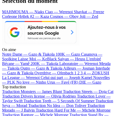
Sélection du moment
MAHMOUMA — Niaks
Ciao — Werenoi
Shavkat — Freeze
Corleone
Hrtbrk #2 — Kaza
Cosmos — Oboy
Joli — Zed
On aime
Notre Dame —
Gazo & Tiakola
100K —
Gazo
Casanova —
Soolking
Laisse Moi —
KeBlack
Saiyan —
Heuss L'enfoiré
Bécane —
Yamê
200K —
Tiakola
Laboratoire —
Werenoi
Meuda
—
Tiakola
Outro —
Gazo & Tiakola
Ailleurs —
Josman
Interlude
—
Gazo & Tiakola
Overdrive —
Ofenbach
1 2 3 4 —
ZOKUSH
La League —
Werenoi
Celui qui part —
Joseph Kamel
Nouvelles
—
PLK
No love —
Ninho
Urus —
Favé (FR)
DIE —
Gazo
Top traduction
Traduction Monsters —
James Blunt
Traduction Streets —
Doja Cat
Traduction Drivers license —
Olivia Rodrigo
Traduction Lover —
Taylor Swift
Traduction Teeth —
5 Seconds Of Summer
Traduction
Seya —
Morad
Traduction No Idea —
Don Toliver
Traduction
Morado —
J Balvin
Traduction Hard For Me —
Michele Morrone
Traduction Rapture —
Michele Morrone
Traduction Stand By —