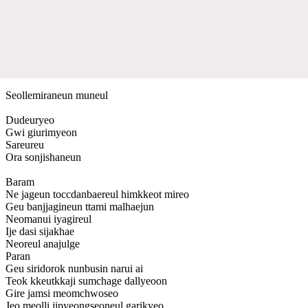
Seollemiraneun muneul
Dudeuryeo
Gwi giurimyeon
Sareureu
Ora sonjishaneun
Baram
Ne jageun toccdanbaereul himkkeot mireo
Geu banjjagineun ttami malhaejun
Neomanui iyagireul
Ije dasi sijakhae
Neoreul anajulge
Paran
Geu siridorok nunbusin narui ai
Teok kkeutkkaji sumchage dallyeoon
Gire jamsi meomchwoseo
Jeo meolli jipyeongseoneul garikyeo