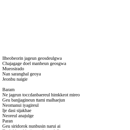
Ilheobeorin jageun geosdeulgwa
Chajagage doel manheun geosgwa
Mueosirado
Nan saranghal geoya
Jeonbu naigie
Baram
Ne jageun toccdanbaereul himkkeot mireo
Geu banjjagineun ttami malhaejun
Neomanui iyagireul
Ije dasi sijakhae
Neoreul anajulge
Paran
Geu siridorok nunbusin narui ai