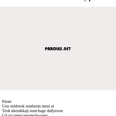
Paran
Geu siridorok nunbusin narui ai
Teok kkeutkkaji sumchage dallyeoon
Gil wi jamsi meomchwoseo