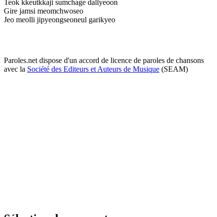
Teok kkeutkkaji sumchage dallyeoon
Gire jamsi meomchwoseo
Jeo meolli jipyeongseoneul garikyeo
Paroles.net dispose d'un accord de licence de paroles de chansons
avec la
Société des Editeurs et Auteurs de Musique
(SEAM)