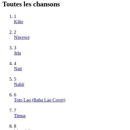
Toutes les chansons
1
Kilio
2
Niwewe
3
Jela
4
Nati
5
Nabii
6
Toto Lao (Baba Lao Cover)
7
Timua
8