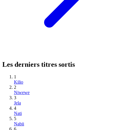
Les derniers titres sortis
1
Kilio
2
Niwewe
3
Jela
4
Nati
5
Nabii
6