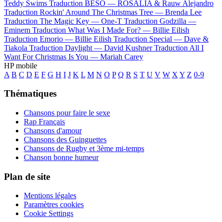
Teddy Swims
Traduction BESO —
ROSALÍA & Rauw Alejandro
Traduction Rockin' Around The Christmas Tree —
Brenda Lee
Traduction The Magic Key —
One-T
Traduction Godzilla —
Eminem
Traduction What Was I Made For? —
Billie Eilish
Traduction Emorio —
Billie Eilish
Traduction Special —
Dave &
Tiakola
Traduction Daylight —
David Kushner
Traduction All I
Want For Christmas Is You —
Mariah Carey
HP mobile
A
B
C
D
E
F
G
H
I
J
K
L
M
N
O
P
Q
R
S
T
U
V
W
X
Y
Z
0-9
Thématiques
Chansons pour faire le sexe
Rap Français
Chansons d'amour
Chansons des Guinguettes
Chansons de Rugby et 3ème mi-temps
Chanson bonne humeur
Plan de site
Mentions légales
Paramètres cookies
Cookie Settings