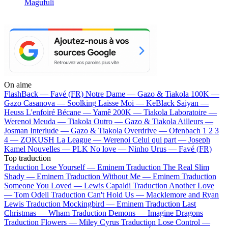
Magufuli
On aime
FlashBack —
Favé (FR)
Notre Dame —
Gazo & Tiakola
100K —
Gazo
Casanova —
Soolking
Laisse Moi —
KeBlack
Saiyan —
Heuss L'enfoiré
Bécane —
Yamê
200K —
Tiakola
Laboratoire —
Werenoi
Meuda —
Tiakola
Outro —
Gazo & Tiakola
Ailleurs —
Josman
Interlude —
Gazo & Tiakola
Overdrive —
Ofenbach
1 2 3
4 —
ZOKUSH
La League —
Werenoi
Celui qui part —
Joseph
Kamel
Nouvelles —
PLK
No love —
Ninho
Urus —
Favé (FR)
Top traduction
Traduction Lose Yourself —
Eminem
Traduction The Real Slim
Shady —
Eminem
Traduction Without Me —
Eminem
Traduction
Someone You Loved —
Lewis Capaldi
Traduction Another Love
—
Tom Odell
Traduction Can't Hold Us —
Macklemore and Ryan
Lewis
Traduction Mockingbird —
Eminem
Traduction Last
Christmas —
Wham
Traduction Demons —
Imagine Dragons
Traduction Flowers —
Miley Cyrus
Traduction Lose Control —