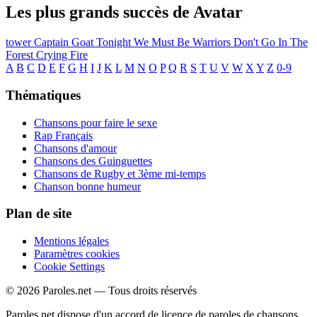
Les plus grands succès de Avatar
tower
Captain Goat
Tonight We Must Be Warriors
Don't Go In The
Forest
Crying Fire
A
B
C
D
E
F
G
H
I
J
K
L
M
N
O
P
Q
R
S
T
U
V
W
X
Y
Z
0-9
Thématiques
Chansons pour faire le sexe
Rap Français
Chansons d'amour
Chansons des Guinguettes
Chansons de Rugby et 3ème mi-temps
Chanson bonne humeur
Plan de site
Mentions légales
Paramètres cookies
Cookie Settings
© 2026 Paroles.net — Tous droits réservés
Paroles.net dispose d'un accord de licence de paroles de chansons