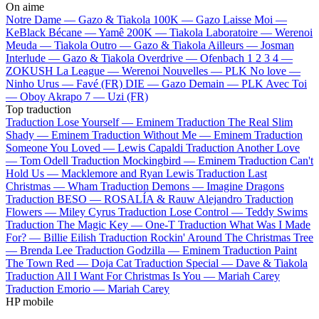
On aime
Notre Dame —
Gazo & Tiakola
100K —
Gazo
Laisse Moi —
KeBlack
Bécane —
Yamê
200K —
Tiakola
Laboratoire —
Werenoi
Meuda —
Tiakola
Outro —
Gazo & Tiakola
Ailleurs —
Josman
Interlude —
Gazo & Tiakola
Overdrive —
Ofenbach
1 2 3 4 —
ZOKUSH
La League —
Werenoi
Nouvelles —
PLK
No love —
Ninho
Urus —
Favé (FR)
DIE —
Gazo
Demain —
PLK
Avec Toi
—
Oboy
Akrapo 7 —
Uzi (FR)
Top traduction
Traduction Lose Yourself —
Eminem
Traduction The Real Slim
Shady —
Eminem
Traduction Without Me —
Eminem
Traduction
Someone You Loved —
Lewis Capaldi
Traduction Another Love
—
Tom Odell
Traduction Mockingbird —
Eminem
Traduction Can't
Hold Us —
Macklemore and Ryan Lewis
Traduction Last
Christmas —
Wham
Traduction Demons —
Imagine Dragons
Traduction BESO —
ROSALÍA & Rauw Alejandro
Traduction
Flowers —
Miley Cyrus
Traduction Lose Control —
Teddy Swims
Traduction The Magic Key —
One-T
Traduction What Was I Made
For? —
Billie Eilish
Traduction Rockin' Around The Christmas Tree
—
Brenda Lee
Traduction Godzilla —
Eminem
Traduction Paint
The Town Red —
Doja Cat
Traduction Special —
Dave & Tiakola
Traduction All I Want For Christmas Is You —
Mariah Carey
Traduction Emorio —
Mariah Carey
HP mobile