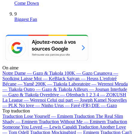
Come Down
9
Biggest Fan
On aime
Notre Dame —
Gazo & Tiakola
100K —
Gazo
Casanova —
Soolking
Laisse Moi —
KeBlack
Saiyan —
Heuss L'enfoiré
Bécane —
Yamê
200K —
Tiakola
Laboratoire —
Werenoi
Meuda
—
Tiakola
Outro —
Gazo & Tiakola
Ailleurs —
Josman
Interlude
—
Gazo & Tiakola
Overdrive —
Ofenbach
1 2 3 4 —
ZOKUSH
La League —
Werenoi
Celui qui part —
Joseph Kamel
Nouvelles
—
PLK
No love —
Ninho
Urus —
Favé (FR)
DIE —
Gazo
Top traduction
Traduction Lose Yourself —
Eminem
Traduction The Real Slim
Shady —
Eminem
Traduction Without Me —
Eminem
Traduction
Someone You Loved —
Lewis Capaldi
Traduction Another Love
—
Tom Odell
Traduction Mockingbird —
Eminem
Traduction Can't