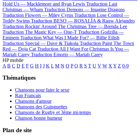
Hold Us —
Macklemore and Ryan Lewis
Traduction Last
Christmas —
Wham
Traduction Demons —
Imagine Dragons
Traduction Flowers —
Miley Cyrus
Traduction Lose Control —
Teddy Swims
Traduction BESO —
ROSALÍA & Rauw Alejandro
Traduction Rockin' Around The Christmas Tree —
Brenda Lee
Traduction The Magic Key —
One-T
Traduction Godzilla —
Eminem
Traduction What Was I Made For? —
Billie Eilish
Traduction Special —
Dave & Tiakola
Traduction Paint The Town
Red —
Doja Cat
Traduction All I Want For Christmas Is You —
Mariah Carey
Traduction Emorio —
Mariah Carey
HP mobile
A
B
C
D
E
F
G
H
I
J
K
L
M
N
O
P
Q
R
S
T
U
V
W
X
Y
Z
0-9
Thématiques
Chansons pour faire le sexe
Rap Français
Chansons d'amour
Chansons des Guinguettes
Chansons de Rugby et 3ème mi-temps
Chanson bonne humeur
Plan de site