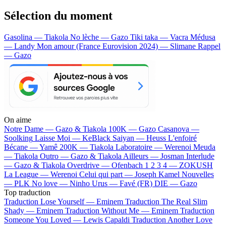
Sélection du moment
Gasolina — Tiakola
No lèche — Gazo
Tiki taka — Vacra
Médusa
— Landy
Mon amour (France Eurovision 2024) — Slimane
Rappel
— Gazo
On aime
Notre Dame —
Gazo & Tiakola
100K —
Gazo
Casanova —
Soolking
Laisse Moi —
KeBlack
Saiyan —
Heuss L'enfoiré
Bécane —
Yamê
200K —
Tiakola
Laboratoire —
Werenoi
Meuda
—
Tiakola
Outro —
Gazo & Tiakola
Ailleurs —
Josman
Interlude
—
Gazo & Tiakola
Overdrive —
Ofenbach
1 2 3 4 —
ZOKUSH
La League —
Werenoi
Celui qui part —
Joseph Kamel
Nouvelles
—
PLK
No love —
Ninho
Urus —
Favé (FR)
DIE —
Gazo
Top traduction
Traduction Lose Yourself —
Eminem
Traduction The Real Slim
Shady —
Eminem
Traduction Without Me —
Eminem
Traduction
Someone You Loved —
Lewis Capaldi
Traduction Another Love