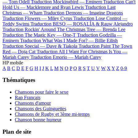
—
Tom Odell
Traduction Mockingbird —
Eminem
Traduction Can't
Hold Us —
Macklemore and Ryan Lewis
Traduction Last
Christmas —
Wham
Traduction Demons —
Imagine Dragons
Traduction Flowers —
Miley Cyrus
Traduction Lose Control —
Teddy Swims
Traduction BESO —
ROSALÍA & Rauw Alejandro
Traduction Rockin' Around The Christmas Tree —
Brenda Lee
Traduction The Magic Key —
One-T
Traduction Godzilla —
Eminem
Traduction What Was I Made For? —
Billie Eilish
Traduction Special —
Dave & Tiakola
Traduction Paint The Town
Red —
Doja Cat
Traduction All I Want For Christmas Is You —
Mariah Carey
Traduction Emorio —
Mariah Carey
HP mobile
A
B
C
D
E
F
G
H
I
J
K
L
M
N
O
P
Q
R
S
T
U
V
W
X
Y
Z
0-9
Thématiques
Chansons pour faire le sexe
Rap Français
Chansons d'amour
Chansons des Guinguettes
Chansons de Rugby et 3ème mi-temps
Chanson bonne humeur
Plan de site