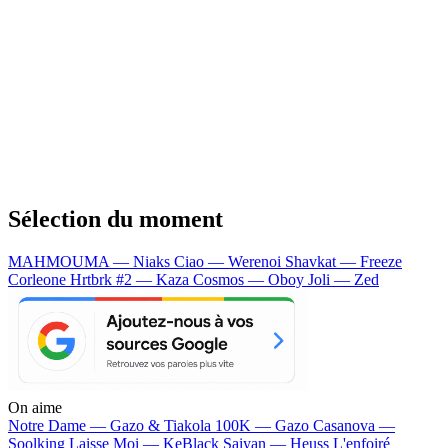
Sélection du moment
MAHMOUMA — Niaks
Ciao — Werenoi
Shavkat — Freeze
Corleone
Hrtbrk #2 — Kaza
Cosmos — Oboy
Joli — Zed
On aime
Notre Dame —
Gazo & Tiakola
100K —
Gazo
Casanova —
Soolking
Laisse Moi —
KeBlack
Saiyan —
Heuss L'enfoiré