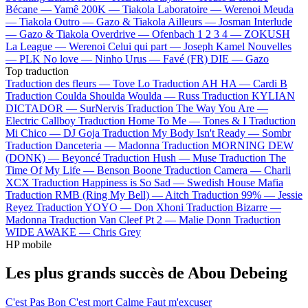
Bécane —
Yamê
200K —
Tiakola
Laboratoire —
Werenoi
Meuda
—
Tiakola
Outro —
Gazo & Tiakola
Ailleurs —
Josman
Interlude
—
Gazo & Tiakola
Overdrive —
Ofenbach
1 2 3 4 —
ZOKUSH
La League —
Werenoi
Celui qui part —
Joseph Kamel
Nouvelles
—
PLK
No love —
Ninho
Urus —
Favé (FR)
DIE —
Gazo
Top traduction
Traduction des fleurs —
Tove Lo
Traduction AH HA —
Cardi B
Traduction Coulda Shoulda Woulda —
Russ
Traduction KYLIAN
DICTADOR —
SurNervis
Traduction The Way You Are —
Electric Callboy
Traduction Home To Me —
Tones & I
Traduction
Mi Chico —
DJ Goja
Traduction My Body Isn't Ready —
Sombr
Traduction Danceteria —
Madonna
Traduction MORNING DEW
(DONK) —
Beyoncé
Traduction Hush —
Muse
Traduction The
Time Of My Life —
Benson Boone
Traduction Camera —
Charli
XCX
Traduction Happiness is So Sad —
Swedish House Mafia
Traduction RMB (Ring My Bell) —
Aitch
Traduction 99% —
Jessie
Reyez
Traduction YOYO —
Don Xhoni
Traduction Bizarre —
Madonna
Traduction Van Cleef Pt 2 —
Malie Donn
Traduction
WIDE AWAKE —
Chris Grey
HP mobile
Les plus grands succès de Abou Debeing
C'est Pas Bon
C'est mort
Calme
Faut m'excuser