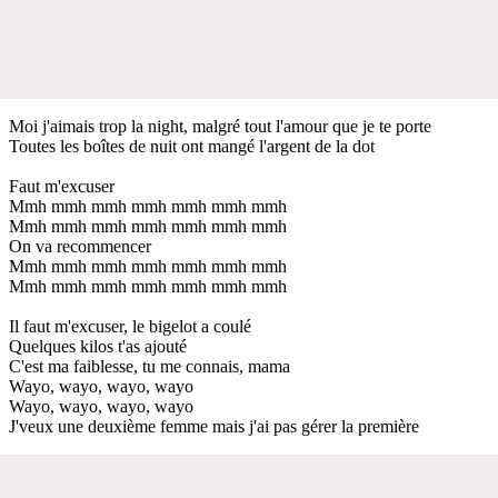
Moi j'aimais trop la night, malgré tout l'amour que je te porte
Toutes les boîtes de nuit ont mangé l'argent de la dot
Faut m'excuser
Mmh mmh mmh mmh mmh mmh mmh
Mmh mmh mmh mmh mmh mmh mmh
On va recommencer
Mmh mmh mmh mmh mmh mmh mmh
Mmh mmh mmh mmh mmh mmh mmh
Il faut m'excuser, le bigelot a coulé
Quelques kilos t'as ajouté
C'est ma faiblesse, tu me connais, mama
Wayo, wayo, wayo, wayo
Wayo, wayo, wayo, wayo
J'veux une deuxième femme mais j'ai pas gérer la première