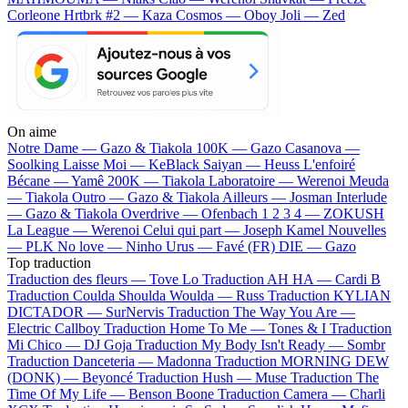
Corleone
Hrtbrk #2 — Kaza
Cosmos — Oboy
Joli — Zed
On aime
Notre Dame —
Gazo & Tiakola
100K —
Gazo
Casanova —
Soolking
Laisse Moi —
KeBlack
Saiyan —
Heuss L'enfoiré
Bécane —
Yamê
200K —
Tiakola
Laboratoire —
Werenoi
Meuda
—
Tiakola
Outro —
Gazo & Tiakola
Ailleurs —
Josman
Interlude
—
Gazo & Tiakola
Overdrive —
Ofenbach
1 2 3 4 —
ZOKUSH
La League —
Werenoi
Celui qui part —
Joseph Kamel
Nouvelles
—
PLK
No love —
Ninho
Urus —
Favé (FR)
DIE —
Gazo
Top traduction
Traduction des fleurs —
Tove Lo
Traduction AH HA —
Cardi B
Traduction Coulda Shoulda Woulda —
Russ
Traduction KYLIAN
DICTADOR —
SurNervis
Traduction The Way You Are —
Electric Callboy
Traduction Home To Me —
Tones & I
Traduction
Mi Chico —
DJ Goja
Traduction My Body Isn't Ready —
Sombr
Traduction Danceteria —
Madonna
Traduction MORNING DEW
(DONK) —
Beyoncé
Traduction Hush —
Muse
Traduction The
Time Of My Life —
Benson Boone
Traduction Camera —
Charli