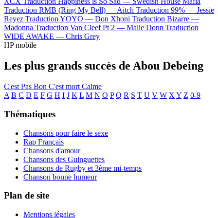
XCX
Traduction Happiness is So Sad —
Swedish House Mafia
Traduction RMB (Ring My Bell) —
Aitch
Traduction 99% —
Jessie
Reyez
Traduction YOYO —
Don Xhoni
Traduction Bizarre —
Madonna
Traduction Van Cleef Pt 2 —
Malie Donn
Traduction
WIDE AWAKE —
Chris Grey
HP mobile
Les plus grands succès de Abou Debeing
C'est Pas Bon
C'est mort
Calme
A
B
C
D
E
F
G
H
I
J
K
L
M
N
O
P
Q
R
S
T
U
V
W
X
Y
Z
0-9
Thématiques
Chansons pour faire le sexe
Rap Français
Chansons d'amour
Chansons des Guinguettes
Chansons de Rugby et 3ème mi-temps
Chanson bonne humeur
Plan de site
Mentions légales