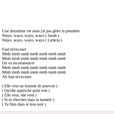
Une deuxième vie mais j'ai pas gérer la première
Wayo, wayo, wayo, wayo ( Sarah )
Wayo, wayo, wayo, wayo ( Læticia )
Faut m'excuser
Mmh mmh mmh mmh mmh mmh mmh
Mmh mmh mmh mmh mmh mmh mmh
On va recommencer
Mmh mmh mmh mmh mmh mmh mmh
Mmh mmh mmh mmh mmh mmh mmh
Ah faut m'excuser
( Elle veut un homme de pouvoir )
( Qu'elle approche pour voir )
( Elle veut, elle veut )
( Si tu cherches dans la lumière )
( Tu finis dans le trou noir )