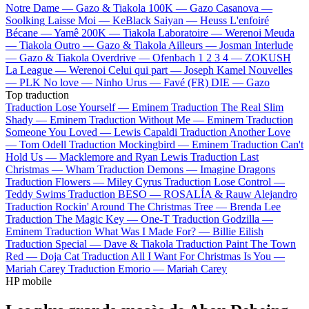
Notre Dame —
Gazo & Tiakola
100K —
Gazo
Casanova —
Soolking
Laisse Moi —
KeBlack
Saiyan —
Heuss L'enfoiré
Bécane —
Yamê
200K —
Tiakola
Laboratoire —
Werenoi
Meuda
—
Tiakola
Outro —
Gazo & Tiakola
Ailleurs —
Josman
Interlude
—
Gazo & Tiakola
Overdrive —
Ofenbach
1 2 3 4 —
ZOKUSH
La League —
Werenoi
Celui qui part —
Joseph Kamel
Nouvelles
—
PLK
No love —
Ninho
Urus —
Favé (FR)
DIE —
Gazo
Top traduction
Traduction Lose Yourself —
Eminem
Traduction The Real Slim
Shady —
Eminem
Traduction Without Me —
Eminem
Traduction
Someone You Loved —
Lewis Capaldi
Traduction Another Love
—
Tom Odell
Traduction Mockingbird —
Eminem
Traduction Can't
Hold Us —
Macklemore and Ryan Lewis
Traduction Last
Christmas —
Wham
Traduction Demons —
Imagine Dragons
Traduction Flowers —
Miley Cyrus
Traduction Lose Control —
Teddy Swims
Traduction BESO —
ROSALÍA & Rauw Alejandro
Traduction Rockin' Around The Christmas Tree —
Brenda Lee
Traduction The Magic Key —
One-T
Traduction Godzilla —
Eminem
Traduction What Was I Made For? —
Billie Eilish
Traduction Special —
Dave & Tiakola
Traduction Paint The Town
Red —
Doja Cat
Traduction All I Want For Christmas Is You —
Mariah Carey
Traduction Emorio —
Mariah Carey
HP mobile