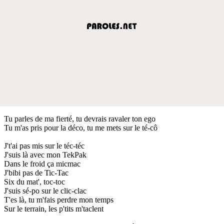
Tu parles de ma fierté, tu devrais ravaler ton ego
Tu m'as pris pour la déco, tu me mets sur le té-cô
J't'ai pas mis sur le téc-téc
J'suis là avec mon TekPak
Dans le froid ça micmac
J'bibi pas de Tic-Tac
Six du mat', toc-toc
J'suis sé-po sur le clic-clac
T'es là, tu m'fais perdre mon temps
Sur le terrain, les p'tits m'taclent