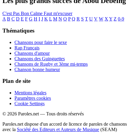
Les plus grands succès de Abou Debeing
C'est Pas Bon
Calme
Faut m'excuser
A
B
C
D
E
F
G
H
I
J
K
L
M
N
O
P
Q
R
S
T
U
V
W
X
Y
Z
0-9
Thématiques
Chansons pour faire le sexe
Rap Français
Chansons d'amour
Chansons des Guinguettes
Chansons de Rugby et 3ème mi-temps
Chanson bonne humeur
Plan de site
Mentions légales
Paramètres cookies
Cookie Settings
© 2026 Paroles.net — Tous droits réservés
Paroles.net dispose d'un accord de licence de paroles de chansons
avec la
Société des Editeurs et Auteurs de Musique
(SEAM)