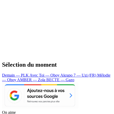
Sélection du moment
Demain — PLK
Avec Toi — Oboy
Akrapo 7 — Uzi (FR)
Mélodie
— Oboy
AMBER — Zola
BECTE — Gazo
On aime