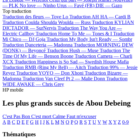
—
PLK
No love —
Ninho
Urus —
Favé (FR)
DIE —
Gazo
Top traduction
Traduction des fleurs —
Tove Lo
Traduction AH HA —
Cardi B
Traduction Coulda Shoulda Woulda —
Russ
Traduction KYLIAN
DICTADOR —
SurNervis
Traduction The Way You Are —
Electric Callboy
Traduction Home To Me —
Tones & I
Traduction
Mi Chico —
DJ Goja
Traduction My Body Isn't Ready —
Sombr
Traduction Danceteria —
Madonna
Traduction MORNING DEW
(DONK) —
Beyoncé
Traduction Hush —
Muse
Traduction The
Time Of My Life —
Benson Boone
Traduction Camera —
Charli
XCX
Traduction Happiness is So Sad —
Swedish House Mafia
Traduction RMB (Ring My Bell) —
Aitch
Traduction 99% —
Jessie
Reyez
Traduction YOYO —
Don Xhoni
Traduction Bizarre —
Madonna
Traduction Van Cleef Pt 2 —
Malie Donn
Traduction
WIDE AWAKE —
Chris Grey
HP mobile
Les plus grands succès de Abou Debeing
C'est Pas Bon
C'est mort
Calme
Faut m'excuser
A
B
C
D
E
F
G
H
I
J
K
L
M
N
O
P
Q
R
S
T
U
V
W
X
Y
Z
0-9
Thématiques