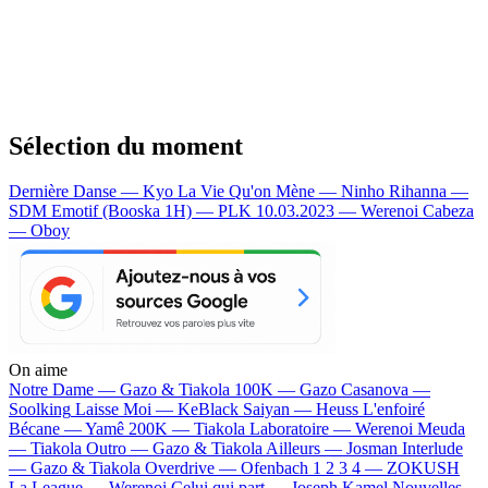
Sélection du moment
Dernière Danse — Kyo
La Vie Qu'on Mène — Ninho
Rihanna —
SDM
Emotif (Booska 1H) — PLK
10.03.2023 — Werenoi
Cabeza
— Oboy
On aime
Notre Dame —
Gazo & Tiakola
100K —
Gazo
Casanova —
Soolking
Laisse Moi —
KeBlack
Saiyan —
Heuss L'enfoiré
Bécane —
Yamê
200K —
Tiakola
Laboratoire —
Werenoi
Meuda
—
Tiakola
Outro —
Gazo & Tiakola
Ailleurs —
Josman
Interlude
—
Gazo & Tiakola
Overdrive —
Ofenbach
1 2 3 4 —
ZOKUSH
La League —
Werenoi
Celui qui part —
Joseph Kamel
Nouvelles