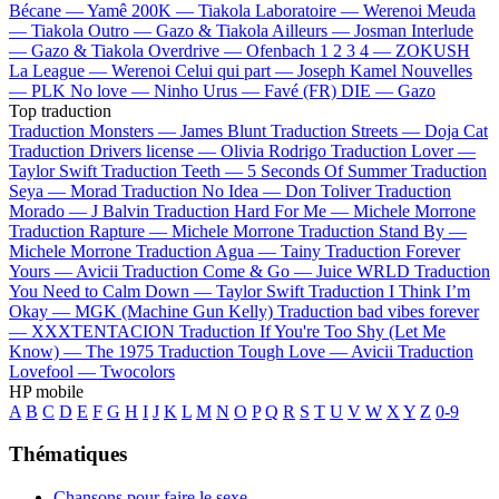
Bécane —
Yamê
200K —
Tiakola
Laboratoire —
Werenoi
Meuda
—
Tiakola
Outro —
Gazo & Tiakola
Ailleurs —
Josman
Interlude
—
Gazo & Tiakola
Overdrive —
Ofenbach
1 2 3 4 —
ZOKUSH
La League —
Werenoi
Celui qui part —
Joseph Kamel
Nouvelles
—
PLK
No love —
Ninho
Urus —
Favé (FR)
DIE —
Gazo
Top traduction
Traduction Monsters —
James Blunt
Traduction Streets —
Doja Cat
Traduction Drivers license —
Olivia Rodrigo
Traduction Lover —
Taylor Swift
Traduction Teeth —
5 Seconds Of Summer
Traduction
Seya —
Morad
Traduction No Idea —
Don Toliver
Traduction
Morado —
J Balvin
Traduction Hard For Me —
Michele Morrone
Traduction Rapture —
Michele Morrone
Traduction Stand By —
Michele Morrone
Traduction Agua —
Tainy
Traduction Forever
Yours —
Avicii
Traduction Come & Go —
Juice WRLD
Traduction
You Need to Calm Down —
Taylor Swift
Traduction I Think I’m
Okay —
MGK (Machine Gun Kelly)
Traduction bad vibes forever
—
XXXTENTACION
Traduction If You're Too Shy (Let Me
Know) —
The 1975
Traduction Tough Love —
Avicii
Traduction
Lovefool —
Twocolors
HP mobile
A
B
C
D
E
F
G
H
I
J
K
L
M
N
O
P
Q
R
S
T
U
V
W
X
Y
Z
0-9
Thématiques
Chansons pour faire le sexe