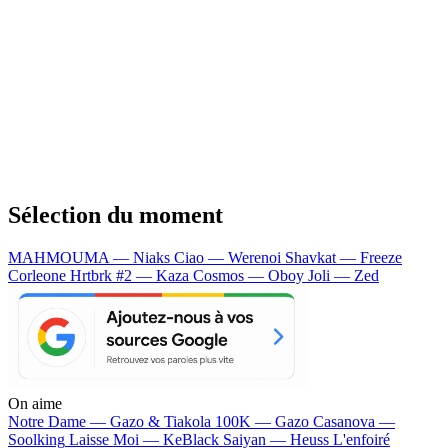
Sélection du moment
MAHMOUMA — Niaks
Ciao — Werenoi
Shavkat — Freeze
Corleone
Hrtbrk #2 — Kaza
Cosmos — Oboy
Joli — Zed
On aime
Notre Dame —
Gazo & Tiakola
100K —
Gazo
Casanova —
Soolking
Laisse Moi —
KeBlack
Saiyan —
Heuss L'enfoiré