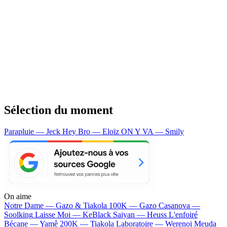
Sélection du moment
Parapluie — Jeck
Hey Bro — Eloïz
ON Y VA — Smily
On aime
Notre Dame —
Gazo & Tiakola
100K —
Gazo
Casanova —
Soolking
Laisse Moi —
KeBlack
Saiyan —
Heuss L'enfoiré
Bécane —
Yamê
200K —
Tiakola
Laboratoire —
Werenoi
Meuda