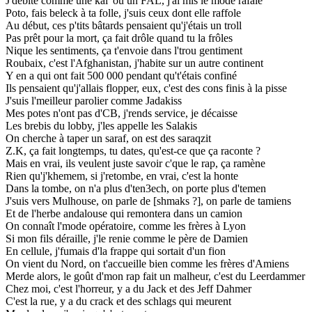
J'débite comme une kal' ou un FAL, j'ai mis le mode rafale
Poto, fais beleck à ta folle, j'suis ceux dont elle raffole
Au début, ces p'tits bâtards pensaient qu'j'étais un troll
Pas prêt pour la mort, ça fait drôle quand tu la frôles
Nique les sentiments, ça t'envoie dans l'trou gentiment
Roubaix, c'est l'Afghanistan, j'habite sur un autre continent
Y en a qui ont fait 500 000 pendant qu't'étais confiné
Ils pensaient qu'j'allais flopper, eux, c'est des cons finis à la pisse
J'suis l'meilleur parolier comme Jadakiss
Mes potes n'ont pas d'CB, j'rends service, je décaisse
Les brebis du lobby, j'les appelle les Salakis
On cherche à taper un saraf, on est des saraqzit
Z.K, ça fait longtemps, tu dates, qu'est-ce que ça raconte ?
Mais en vrai, ils veulent juste savoir c'que le rap, ça ramène
Rien qu'j'khemem, si j'retombe, en vrai, c'est la honte
Dans la tombe, on n'a plus d'ten3ech, on porte plus d'temen
J'suis vers Mulhouse, on parle de [shmaks ?], on parle de tamiens
Et de l'herbe andalouse qui remontera dans un camion
On connaît l'mode opératoire, comme les frères à Lyon
Si mon fils déraille, j'le renie comme le père de Damien
En cellule, j'fumais d'la frappe qui sortait d'un fion
On vient du Nord, on t'accueille bien comme les frères d'Amiens
Merde alors, le goût d'mon rap fait un malheur, c'est du Leerdammer
Chez moi, c'est l'horreur, y a du Jack et des Jeff Dahmer
C'est la rue, y a du crack et des schlags qui meurent