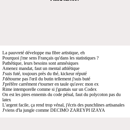
La pauvreté développe ma fibre artistique, eh
Pourquoi j'me sens Français qu'dans les statistiques ?
Pathétique, leurs besoins sont amnésiques
Amenez mandat, faut un mental athlétique
J'suis futé, toujours près du thé, kickeur réputé
J'détourne pas l'œil du butin tellement j'suis buté
J'préfère carrément r'tourner en taule qu'avec mon ex
Rime intemporelle comme si j'grattais sur un Codex
On est les pires ennemis du code pénal, faut du polycoton pas du
latex
L'argent facile, ça rend trop vénal, j'écris des punchlines artisanales
J'viens d'la jungle comme DECIMO ZAREYPI IZAYA