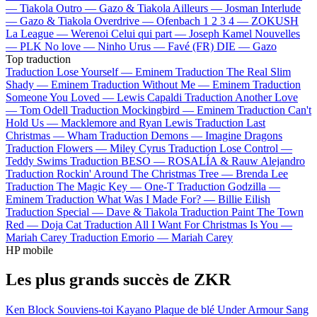
—
Tiakola
Outro —
Gazo & Tiakola
Ailleurs —
Josman
Interlude
—
Gazo & Tiakola
Overdrive —
Ofenbach
1 2 3 4 —
ZOKUSH
La League —
Werenoi
Celui qui part —
Joseph Kamel
Nouvelles
—
PLK
No love —
Ninho
Urus —
Favé (FR)
DIE —
Gazo
Top traduction
Traduction Lose Yourself —
Eminem
Traduction The Real Slim
Shady —
Eminem
Traduction Without Me —
Eminem
Traduction
Someone You Loved —
Lewis Capaldi
Traduction Another Love
—
Tom Odell
Traduction Mockingbird —
Eminem
Traduction Can't
Hold Us —
Macklemore and Ryan Lewis
Traduction Last
Christmas —
Wham
Traduction Demons —
Imagine Dragons
Traduction Flowers —
Miley Cyrus
Traduction Lose Control —
Teddy Swims
Traduction BESO —
ROSALÍA & Rauw Alejandro
Traduction Rockin' Around The Christmas Tree —
Brenda Lee
Traduction The Magic Key —
One-T
Traduction Godzilla —
Eminem
Traduction What Was I Made For? —
Billie Eilish
Traduction Special —
Dave & Tiakola
Traduction Paint The Town
Red —
Doja Cat
Traduction All I Want For Christmas Is You —
Mariah Carey
Traduction Emorio —
Mariah Carey
HP mobile
Les plus grands succès de ZKR
Ken Block
Souviens-toi
Kayano
Plaque de blé
Under Armour
Sang