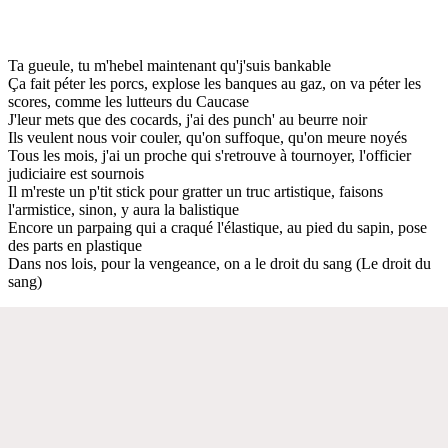
Ta gueule, tu m'hebel maintenant qu'j'suis bankable
Ça fait péter les porcs, explose les banques au gaz, on va péter les
scores, comme les lutteurs du Caucase
J'leur mets que des cocards, j'ai des punch' au beurre noir
Ils veulent nous voir couler, qu'on suffoque, qu'on meure noyés
Tous les mois, j'ai un proche qui s'retrouve à tournoyer, l'officier
judiciaire est sournois
Il m'reste un p'tit stick pour gratter un truc artistique, faisons
l'armistice, sinon, y aura la balistique
Encore un parpaing qui a craqué l'élastique, au pied du sapin, pose
des parts en plastique
Dans nos lois, pour la vengeance, on a le droit du sang (Le droit du
sang)