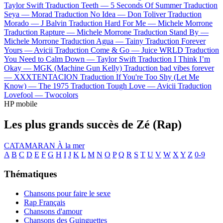
Taylor Swift
Traduction Teeth —
5 Seconds Of Summer
Traduction
Seya —
Morad
Traduction No Idea —
Don Toliver
Traduction
Morado —
J Balvin
Traduction Hard For Me —
Michele Morrone
Traduction Rapture —
Michele Morrone
Traduction Stand By —
Michele Morrone
Traduction Agua —
Tainy
Traduction Forever
Yours —
Avicii
Traduction Come & Go —
Juice WRLD
Traduction
You Need to Calm Down —
Taylor Swift
Traduction I Think I’m
Okay —
MGK (Machine Gun Kelly)
Traduction bad vibes forever
—
XXXTENTACION
Traduction If You're Too Shy (Let Me
Know) —
The 1975
Traduction Tough Love —
Avicii
Traduction
Lovefool —
Twocolors
HP mobile
Les plus grands succès de Zé (Rap)
CATAMARAN
À la mer
A
B
C
D
E
F
G
H
I
J
K
L
M
N
O
P
Q
R
S
T
U
V
W
X
Y
Z
0-9
Thématiques
Chansons pour faire le sexe
Rap Français
Chansons d'amour
Chansons des Guinguettes