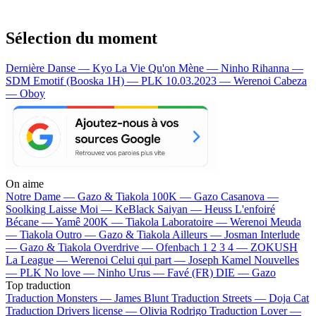
Sélection du moment
Dernière Danse — Kyo
La Vie Qu'on Mène — Ninho
Rihanna —
SDM
Emotif (Booska 1H) — PLK
10.03.2023 — Werenoi
Cabeza
— Oboy
On aime
Notre Dame —
Gazo & Tiakola
100K —
Gazo
Casanova —
Soolking
Laisse Moi —
KeBlack
Saiyan —
Heuss L'enfoiré
Bécane —
Yamê
200K —
Tiakola
Laboratoire —
Werenoi
Meuda
—
Tiakola
Outro —
Gazo & Tiakola
Ailleurs —
Josman
Interlude
—
Gazo & Tiakola
Overdrive —
Ofenbach
1 2 3 4 —
ZOKUSH
La League —
Werenoi
Celui qui part —
Joseph Kamel
Nouvelles
—
PLK
No love —
Ninho
Urus —
Favé (FR)
DIE —
Gazo
Top traduction
Traduction Monsters —
James Blunt
Traduction Streets —
Doja Cat
Traduction Drivers license —
Olivia Rodrigo
Traduction Lover —