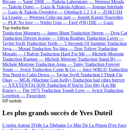
Bécane —
Yamê
200K —
Tiakola
Laboratoire —
Werenoi
Meuda
—
Tiakola
Outro —
Gazo & Tiakola
Ailleurs —
Josman
Interlude
—
Gazo & Tiakola
Overdrive —
Ofenbach
1 2 3 4 —
ZOKUSH
La League —
Werenoi
Celui qui part —
Joseph Kamel
Nouvelles
—
PLK
No love —
Ninho
Urus —
Favé (FR)
DIE —
Gazo
Top traduction
Traduction Monsters —
James Blunt
Traduction Streets —
Doja Cat
Traduction Drivers license —
Olivia Rodrigo
Traduction Lover —
Taylor Swift
Traduction Teeth —
5 Seconds Of Summer
Traduction
Seya —
Morad
Traduction No Idea —
Don Toliver
Traduction
Morado —
J Balvin
Traduction Hard For Me —
Michele Morrone
Traduction Rapture —
Michele Morrone
Traduction Stand By —
Michele Morrone
Traduction Agua —
Tainy
Traduction Forever
Yours —
Avicii
Traduction Come & Go —
Juice WRLD
Traduction
You Need to Calm Down —
Taylor Swift
Traduction I Think I’m
Okay —
MGK (Machine Gun Kelly)
Traduction bad vibes forever
—
XXXTENTACION
Traduction If You're Too Shy (Let Me
Know) —
The 1975
Traduction Tough Love —
Avicii
Traduction
Lovefool —
Twocolors
HP mobile
Les plus grands succès de Yves Duteil
L'opéra
Autour D'elle
La Tibétaine
Le Mur De La Prison D'en Face