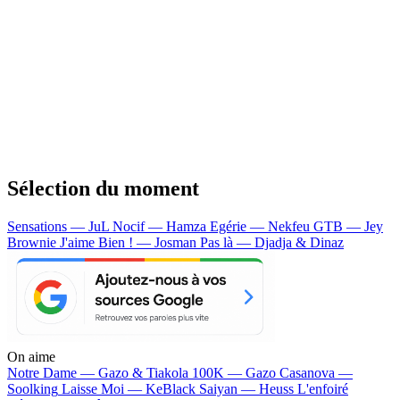
Sélection du moment
Sensations — JuL
Nocif — Hamza
Egérie — Nekfeu
GTB — Jey
Brownie
J'aime Bien ! — Josman
Pas là — Djadja & Dinaz
On aime
Notre Dame —
Gazo & Tiakola
100K —
Gazo
Casanova —
Soolking
Laisse Moi —
KeBlack
Saiyan —
Heuss L'enfoiré