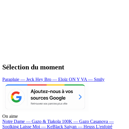
Sélection du moment
Parapluie — Jeck
Hey Bro — Eloïz
ON Y VA — Smily
On aime
Notre Dame —
Gazo & Tiakola
100K —
Gazo
Casanova —
Soolking
Laisse Moi —
KeBlack
Saiyan —
Heuss L'enfoiré