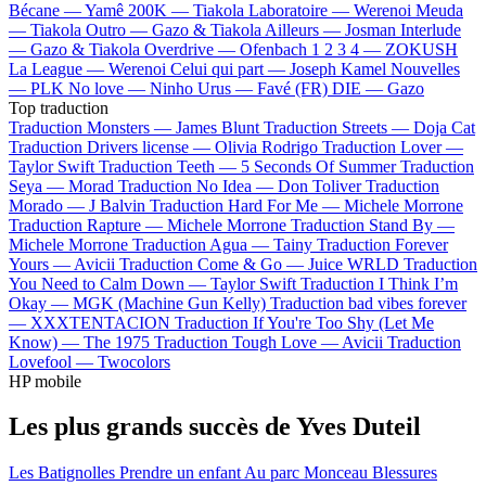
Bécane —
Yamê
200K —
Tiakola
Laboratoire —
Werenoi
Meuda
—
Tiakola
Outro —
Gazo & Tiakola
Ailleurs —
Josman
Interlude
—
Gazo & Tiakola
Overdrive —
Ofenbach
1 2 3 4 —
ZOKUSH
La League —
Werenoi
Celui qui part —
Joseph Kamel
Nouvelles
—
PLK
No love —
Ninho
Urus —
Favé (FR)
DIE —
Gazo
Top traduction
Traduction Monsters —
James Blunt
Traduction Streets —
Doja Cat
Traduction Drivers license —
Olivia Rodrigo
Traduction Lover —
Taylor Swift
Traduction Teeth —
5 Seconds Of Summer
Traduction
Seya —
Morad
Traduction No Idea —
Don Toliver
Traduction
Morado —
J Balvin
Traduction Hard For Me —
Michele Morrone
Traduction Rapture —
Michele Morrone
Traduction Stand By —
Michele Morrone
Traduction Agua —
Tainy
Traduction Forever
Yours —
Avicii
Traduction Come & Go —
Juice WRLD
Traduction
You Need to Calm Down —
Taylor Swift
Traduction I Think I’m
Okay —
MGK (Machine Gun Kelly)
Traduction bad vibes forever
—
XXXTENTACION
Traduction If You're Too Shy (Let Me
Know) —
The 1975
Traduction Tough Love —
Avicii
Traduction
Lovefool —
Twocolors
HP mobile
Les plus grands succès de Yves Duteil
Les Batignolles
Prendre un enfant
Au parc Monceau
Blessures