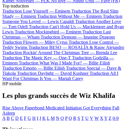
Kamel
Nouvelles —
PLK
No love —
Ninho
Urus —
Favé (FR)
Top traduction
Traduction Lose Yourself —
Eminem
Traduction The Real Slim
Shady —
Eminem
Traduction Without Me —
Eminem
Traduction
Someone You Loved —
Lewis Capaldi
Traduction Another Love
—
Tom Odell
Traduction Can't Hold Us —
Macklemore and Ryan
Lewis
Traduction Mockingbird —
Eminem
Traduction Last
Christmas —
Wham
Traduction Demons —
Imagine Dragons
Traduction Flowers —
Miley Cyrus
Traduction Lose Control —
Teddy Swims
Traduction BESO —
ROSALÍA & Rauw Alejandro
Traduction Rockin' Around The Christmas Tree —
Brenda Lee
Traduction The Magic Key —
One-T
Traduction Godzilla —
Eminem
Traduction What Was I Made For? —
Billie Eilish
Traduction Emorio —
Billie Eilish
Traduction Special —
Dave &
Tiakola
Traduction Daylight —
David Kushner
Traduction All I
Want For Christmas Is You —
Mariah Carey
HP mobile
Les plus grands succès de Wiz Khalifa
Rise Above
Paperbond
Medicated
Initiation
Got Everything
Fall
Asleep
A
B
C
D
E
F
G
H
I
J
K
L
M
N
O
P
Q
R
S
T
U
V
W
X
Y
Z
0-9