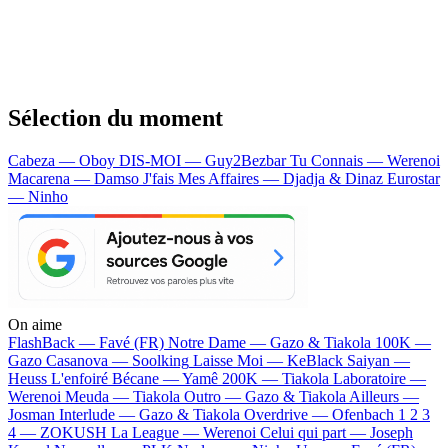
Sélection du moment
Cabeza — Oboy
DIS-MOI — Guy2Bezbar
Tu Connais — Werenoi
Macarena — Damso
J'fais Mes Affaires — Djadja & Dinaz
Eurostar
— Ninho
On aime
FlashBack —
Favé (FR)
Notre Dame —
Gazo & Tiakola
100K —
Gazo
Casanova —
Soolking
Laisse Moi —
KeBlack
Saiyan —
Heuss L'enfoiré
Bécane —
Yamê
200K —
Tiakola
Laboratoire —
Werenoi
Meuda —
Tiakola
Outro —
Gazo & Tiakola
Ailleurs —
Josman
Interlude —
Gazo & Tiakola
Overdrive —
Ofenbach
1 2 3
4 —
ZOKUSH
La League —
Werenoi
Celui qui part —
Joseph