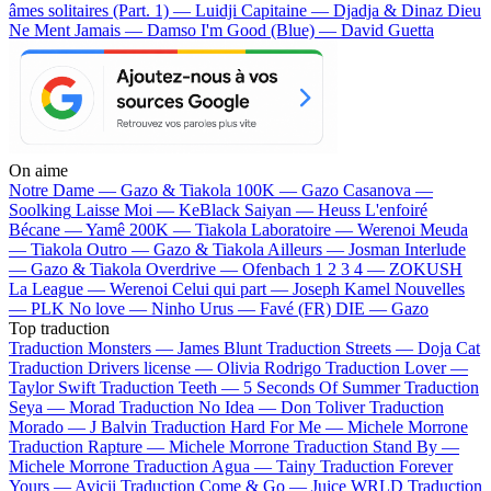
âmes solitaires (Part. 1) — Luidji
Capitaine — Djadja & Dinaz
Dieu
Ne Ment Jamais — Damso
I'm Good (Blue) — David Guetta
On aime
Notre Dame —
Gazo & Tiakola
100K —
Gazo
Casanova —
Soolking
Laisse Moi —
KeBlack
Saiyan —
Heuss L'enfoiré
Bécane —
Yamê
200K —
Tiakola
Laboratoire —
Werenoi
Meuda
—
Tiakola
Outro —
Gazo & Tiakola
Ailleurs —
Josman
Interlude
—
Gazo & Tiakola
Overdrive —
Ofenbach
1 2 3 4 —
ZOKUSH
La League —
Werenoi
Celui qui part —
Joseph Kamel
Nouvelles
—
PLK
No love —
Ninho
Urus —
Favé (FR)
DIE —
Gazo
Top traduction
Traduction Monsters —
James Blunt
Traduction Streets —
Doja Cat
Traduction Drivers license —
Olivia Rodrigo
Traduction Lover —
Taylor Swift
Traduction Teeth —
5 Seconds Of Summer
Traduction
Seya —
Morad
Traduction No Idea —
Don Toliver
Traduction
Morado —
J Balvin
Traduction Hard For Me —
Michele Morrone
Traduction Rapture —
Michele Morrone
Traduction Stand By —
Michele Morrone
Traduction Agua —
Tainy
Traduction Forever
Yours —
Avicii
Traduction Come & Go —
Juice WRLD
Traduction