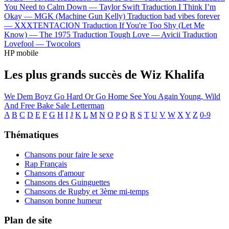
You Need to Calm Down —
Taylor Swift
Traduction I Think I’m
Okay —
MGK (Machine Gun Kelly)
Traduction bad vibes forever
—
XXXTENTACION
Traduction If You're Too Shy (Let Me
Know) —
The 1975
Traduction Tough Love —
Avicii
Traduction
Lovefool —
Twocolors
HP mobile
Les plus grands succès de Wiz Khalifa
We Dem Boyz
Go Hard Or Go Home
See You Again
Young, Wild
And Free
Bake Sale
Letterman
A
B
C
D
E
F
G
H
I
J
K
L
M
N
O
P
Q
R
S
T
U
V
W
X
Y
Z
0-9
Thématiques
Chansons pour faire le sexe
Rap Français
Chansons d'amour
Chansons des Guinguettes
Chansons de Rugby et 3ème mi-temps
Chanson bonne humeur
Plan de site