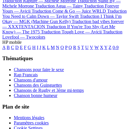
Traduction Rapture —
Michele Morrone
Traduction Stand By —
Michele Morrone
Traduction Agua —
Tainy
Traduction Forever
Yours —
Avicii
Traduction Come & Go —
Juice WRLD
Traduction
You Need to Calm Down —
Taylor Swift
Traduction I Think I’m
Okay —
MGK (Machine Gun Kelly)
Traduction bad vibes forever
—
XXXTENTACION
Traduction If You're Too Shy (Let Me
Know) —
The 1975
Traduction Tough Love —
Avicii
Traduction
Lovefool —
Twocolors
HP mobile
A
B
C
D
E
F
G
H
I
J
K
L
M
N
O
P
Q
R
S
T
U
V
W
X
Y
Z
0-9
Thématiques
Chansons pour faire le sexe
Rap Français
Chansons d'amour
Chansons des Guinguettes
Chansons de Rugby et 3ème mi-temps
Chanson bonne humeur
Plan de site
Mentions légales
Paramètres cookies
Cookie Settings