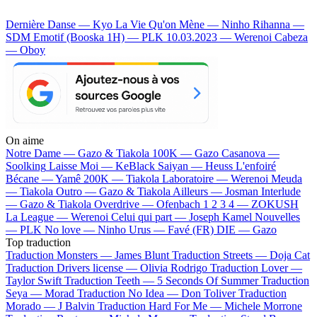
Dernière Danse — Kyo
La Vie Qu'on Mène — Ninho
Rihanna —
SDM
Emotif (Booska 1H) — PLK
10.03.2023 — Werenoi
Cabeza
— Oboy
On aime
Notre Dame —
Gazo & Tiakola
100K —
Gazo
Casanova —
Soolking
Laisse Moi —
KeBlack
Saiyan —
Heuss L'enfoiré
Bécane —
Yamê
200K —
Tiakola
Laboratoire —
Werenoi
Meuda
—
Tiakola
Outro —
Gazo & Tiakola
Ailleurs —
Josman
Interlude
—
Gazo & Tiakola
Overdrive —
Ofenbach
1 2 3 4 —
ZOKUSH
La League —
Werenoi
Celui qui part —
Joseph Kamel
Nouvelles
—
PLK
No love —
Ninho
Urus —
Favé (FR)
DIE —
Gazo
Top traduction
Traduction Monsters —
James Blunt
Traduction Streets —
Doja Cat
Traduction Drivers license —
Olivia Rodrigo
Traduction Lover —
Taylor Swift
Traduction Teeth —
5 Seconds Of Summer
Traduction
Seya —
Morad
Traduction No Idea —
Don Toliver
Traduction
Morado —
J Balvin
Traduction Hard For Me —
Michele Morrone