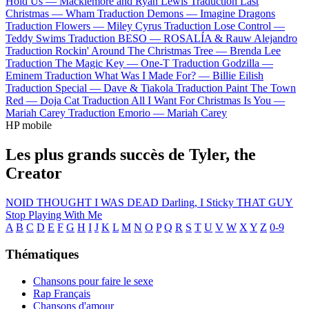
Hold Us —
Macklemore and Ryan Lewis
Traduction Last
Christmas —
Wham
Traduction Demons —
Imagine Dragons
Traduction Flowers —
Miley Cyrus
Traduction Lose Control —
Teddy Swims
Traduction BESO —
ROSALÍA & Rauw Alejandro
Traduction Rockin' Around The Christmas Tree —
Brenda Lee
Traduction The Magic Key —
One-T
Traduction Godzilla —
Eminem
Traduction What Was I Made For? —
Billie Eilish
Traduction Special —
Dave & Tiakola
Traduction Paint The Town
Red —
Doja Cat
Traduction All I Want For Christmas Is You —
Mariah Carey
Traduction Emorio —
Mariah Carey
HP mobile
Les plus grands succès de Tyler, the
Creator
NOID
THOUGHT I WAS DEAD
Darling, I
Sticky
THAT GUY
Stop Playing With Me
A
B
C
D
E
F
G
H
I
J
K
L
M
N
O
P
Q
R
S
T
U
V
W
X
Y
Z
0-9
Thématiques
Chansons pour faire le sexe
Rap Français
Chansons d'amour