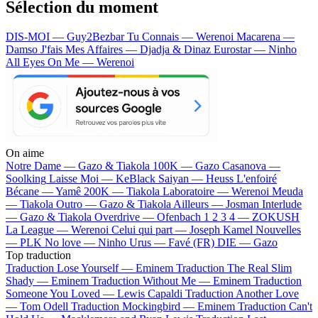
Sélection du moment
DIS-MOI — Guy2Bezbar
Tu Connais — Werenoi
Macarena —
Damso
J'fais Mes Affaires — Djadja & Dinaz
Eurostar — Ninho
All Eyes On Me — Werenoi
On aime
Notre Dame —
Gazo & Tiakola
100K —
Gazo
Casanova —
Soolking
Laisse Moi —
KeBlack
Saiyan —
Heuss L'enfoiré
Bécane —
Yamê
200K —
Tiakola
Laboratoire —
Werenoi
Meuda
—
Tiakola
Outro —
Gazo & Tiakola
Ailleurs —
Josman
Interlude
—
Gazo & Tiakola
Overdrive —
Ofenbach
1 2 3 4 —
ZOKUSH
La League —
Werenoi
Celui qui part —
Joseph Kamel
Nouvelles
—
PLK
No love —
Ninho
Urus —
Favé (FR)
DIE —
Gazo
Top traduction
Traduction Lose Yourself —
Eminem
Traduction The Real Slim
Shady —
Eminem
Traduction Without Me —
Eminem
Traduction
Someone You Loved —
Lewis Capaldi
Traduction Another Love
—
Tom Odell
Traduction Mockingbird —
Eminem
Traduction Can't