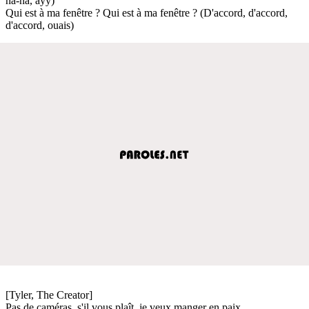
na-na, ayy)
Qui est à ma fenêtre ? Qui est à ma fenêtre ? (D'accord, d'accord,
d'accord, ouais)
[Tyler, The Creator]
Pas de caméras, s'il vous plaît, je veux manger en paix