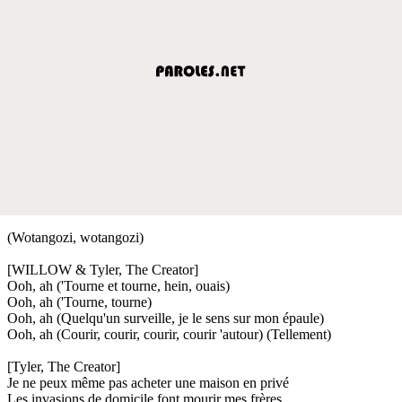
(Wotangozi, wotangozi)
[WILLOW & Tyler, The Creator]
Ooh, ah ('Tourne et tourne, hein, ouais)
Ooh, ah ('Tourne, tourne)
Ooh, ah (Quelqu'un surveille, je le sens sur mon épaule)
Ooh, ah (Courir, courir, courir, courir 'autour) (Tellement)
[Tyler, The Creator]
Je ne peux même pas acheter une maison en privé
Les invasions de domicile font mourir mes frères