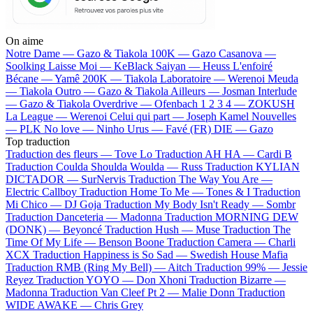
On aime
Notre Dame —
Gazo & Tiakola
100K —
Gazo
Casanova —
Soolking
Laisse Moi —
KeBlack
Saiyan —
Heuss L'enfoiré
Bécane —
Yamê
200K —
Tiakola
Laboratoire —
Werenoi
Meuda
—
Tiakola
Outro —
Gazo & Tiakola
Ailleurs —
Josman
Interlude
—
Gazo & Tiakola
Overdrive —
Ofenbach
1 2 3 4 —
ZOKUSH
La League —
Werenoi
Celui qui part —
Joseph Kamel
Nouvelles
—
PLK
No love —
Ninho
Urus —
Favé (FR)
DIE —
Gazo
Top traduction
Traduction des fleurs —
Tove Lo
Traduction AH HA —
Cardi B
Traduction Coulda Shoulda Woulda —
Russ
Traduction KYLIAN
DICTADOR —
SurNervis
Traduction The Way You Are —
Electric Callboy
Traduction Home To Me —
Tones & I
Traduction
Mi Chico —
DJ Goja
Traduction My Body Isn't Ready —
Sombr
Traduction Danceteria —
Madonna
Traduction MORNING DEW
(DONK) —
Beyoncé
Traduction Hush —
Muse
Traduction The
Time Of My Life —
Benson Boone
Traduction Camera —
Charli
XCX
Traduction Happiness is So Sad —
Swedish House Mafia
Traduction RMB (Ring My Bell) —
Aitch
Traduction 99% —
Jessie
Reyez
Traduction YOYO —
Don Xhoni
Traduction Bizarre —
Madonna
Traduction Van Cleef Pt 2 —
Malie Donn
Traduction
WIDE AWAKE —
Chris Grey