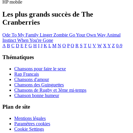
HP mobile
Les plus grands succès de The
Cranberries
Ode To My Family
Linger
Zombie
Go Your Own Way
Animal
Instinct
When You're Gone
A
B
C
D
E
F
G
H
I
J
K
L
M
N
O
P
Q
R
S
T
U
V
W
X
Y
Z
0-9
Thématiques
Chansons pour faire le sexe
Rap Français
Chansons d'amour
Chansons des Guinguettes
Chansons de Rugby et 3ème mi-temps
Chanson bonne humeur
Plan de site
Mentions légales
Paramètres cookies
Cookie Settings