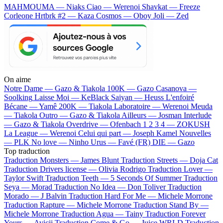
MAHMOUMA — Niaks
Ciao — Werenoi
Shavkat — Freeze
Corleone
Hrtbrk #2 — Kaza
Cosmos — Oboy
Joli — Zed
On aime
Notre Dame —
Gazo & Tiakola
100K —
Gazo
Casanova —
Soolking
Laisse Moi —
KeBlack
Saiyan —
Heuss L'enfoiré
Bécane —
Yamê
200K —
Tiakola
Laboratoire —
Werenoi
Meuda
—
Tiakola
Outro —
Gazo & Tiakola
Ailleurs —
Josman
Interlude
—
Gazo & Tiakola
Overdrive —
Ofenbach
1 2 3 4 —
ZOKUSH
La League —
Werenoi
Celui qui part —
Joseph Kamel
Nouvelles
—
PLK
No love —
Ninho
Urus —
Favé (FR)
DIE —
Gazo
Top traduction
Traduction Monsters —
James Blunt
Traduction Streets —
Doja Cat
Traduction Drivers license —
Olivia Rodrigo
Traduction Lover —
Taylor Swift
Traduction Teeth —
5 Seconds Of Summer
Traduction
Seya —
Morad
Traduction No Idea —
Don Toliver
Traduction
Morado —
J Balvin
Traduction Hard For Me —
Michele Morrone
Traduction Rapture —
Michele Morrone
Traduction Stand By —
Michele Morrone
Traduction Agua —
Tainy
Traduction Forever
Yours —
Avicii
Traduction Come & Go —
Juice WRLD
Traduction