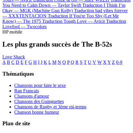
You Need to Calm Down —
Taylor Swift
Traduction I Think I’m
Okay —
MGK (Machine Gun Kelly)
Traduction bad vibes forever
—
XXXTENTACION
Traduction If You're Too Shy (Let Me
Know) —
The 1975
Traduction Tough Love —
Avicii
Traduction
Lovefool —
Twocolors
HP mobile
Les plus grands succès de The B-52s
Love Shack
A
B
C
D
E
F
G
H
I
J
K
L
M
N
O
P
Q
R
S
T
U
V
W
X
Y
Z
0-9
Thématiques
Chansons pour faire le sexe
Rap Français
Chansons d'amour
Chansons des Guinguettes
Chansons de Rugby et 3ème mi-temps
Chanson bonne humeur
Plan de site