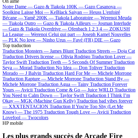
On aime
Notre Dame —
Gazo & Tiakola
100K —
Gazo
Casanova —
Soolking
Laisse Moi —
KeBlack
Saiyan —
Heuss L'enfoiré
Bécane —
Yamê
200K —
Tiakola
Laboratoire —
Werenoi
Meuda
—
Tiakola
Outro —
Gazo & Tiakola
Ailleurs —
Josman
Interlude
—
Gazo & Tiakola
Overdrive —
Ofenbach
1 2 3 4 —
ZOKUSH
La League —
Werenoi
Celui qui part —
Joseph Kamel
Nouvelles
—
PLK
No love —
Ninho
Urus —
Favé (FR)
DIE —
Gazo
Top traduction
Traduction Monsters —
James Blunt
Traduction Streets —
Doja Cat
Traduction Drivers license —
Olivia Rodrigo
Traduction Lover —
Taylor Swift
Traduction Teeth —
5 Seconds Of Summer
Traduction
Seya —
Morad
Traduction No Idea —
Don Toliver
Traduction
Morado —
J Balvin
Traduction Hard For Me —
Michele Morrone
Traduction Rapture —
Michele Morrone
Traduction Stand By —
Michele Morrone
Traduction Agua —
Tainy
Traduction Forever
Yours —
Avicii
Traduction Come & Go —
Juice WRLD
Traduction
You Need to Calm Down —
Taylor Swift
Traduction I Think I’m
Okay —
MGK (Machine Gun Kelly)
Traduction bad vibes forever
—
XXXTENTACION
Traduction If You're Too Shy (Let Me
Know) —
The 1975
Traduction Tough Love —
Avicii
Traduction
Lovefool —
Twocolors
HP mobile
Les plus grands succès de Arcade Fire