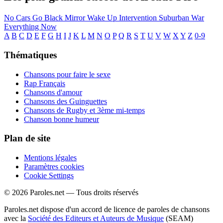
No Cars Go
Black Mirror
Wake Up
Intervention
Suburban War
Everything Now
A
B
C
D
E
F
G
H
I
J
K
L
M
N
O
P
Q
R
S
T
U
V
W
X
Y
Z
0-9
Thématiques
Chansons pour faire le sexe
Rap Français
Chansons d'amour
Chansons des Guinguettes
Chansons de Rugby et 3ème mi-temps
Chanson bonne humeur
Plan de site
Mentions légales
Paramètres cookies
Cookie Settings
© 2026 Paroles.net — Tous droits réservés
Paroles.net dispose d'un accord de licence de paroles de chansons
avec la
Société des Editeurs et Auteurs de Musique
(SEAM)