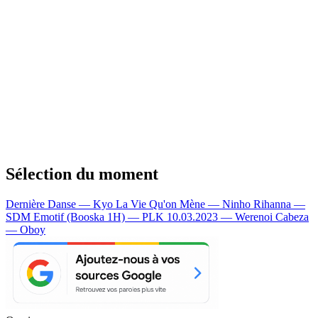
Sélection du moment
Dernière Danse — Kyo
La Vie Qu'on Mène — Ninho
Rihanna —
SDM
Emotif (Booska 1H) — PLK
10.03.2023 — Werenoi
Cabeza
— Oboy