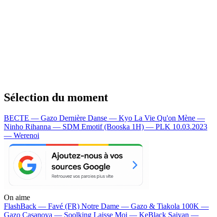
Sélection du moment
BECTE — Gazo
Dernière Danse — Kyo
La Vie Qu'on Mène —
Ninho
Rihanna — SDM
Emotif (Booska 1H) — PLK
10.03.2023
— Werenoi
On aime
FlashBack —
Favé (FR)
Notre Dame —
Gazo & Tiakola
100K —
Gazo
Casanova —
Soolking
Laisse Moi —
KeBlack
Saiyan —