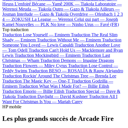
Heuss L'enfoiré
Bécane —
Yamê
200K —
Tiakola
Laboratoire —
Werenoi
Meuda —
Tiakola
Outro —
Gazo & Tiakola
Ailleurs —
Josman
Interlude —
Gazo & Tiakola
Overdrive —
Ofenbach
1 2 3
4 —
ZOKUSH
La League —
Werenoi
Celui qui part —
Joseph
Kamel
Nouvelles —
PLK
No love —
Ninho
Urus —
Favé (FR)
Top traduction
Traduction Lose Yourself —
Eminem
Traduction The Real Slim
Shady —
Eminem
Traduction Without Me —
Eminem
Traduction
Someone You Loved —
Lewis Capaldi
Traduction Another Love
—
Tom Odell
Traduction Can't Hold Us —
Macklemore and Ryan
Lewis
Traduction Mockingbird —
Eminem
Traduction Last
Christmas —
Wham
Traduction Demons —
Imagine Dragons
Traduction Flowers —
Miley Cyrus
Traduction Lose Control —
Teddy Swims
Traduction BESO —
ROSALÍA & Rauw Alejandro
Traduction Rockin' Around The Christmas Tree —
Brenda Lee
Traduction The Magic Key —
One-T
Traduction Godzilla —
Eminem
Traduction What Was I Made For? —
Billie Eilish
Traduction Emorio —
Billie Eilish
Traduction Special —
Dave &
Tiakola
Traduction Daylight —
David Kushner
Traduction All I
Want For Christmas Is You —
Mariah Carey
HP mobile
Les plus grands succès de Arcade Fire