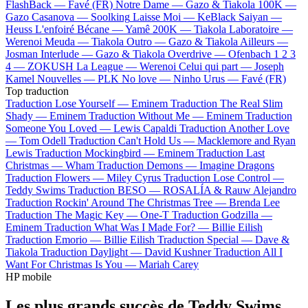
FlashBack —
Favé (FR)
Notre Dame —
Gazo & Tiakola
100K —
Gazo
Casanova —
Soolking
Laisse Moi —
KeBlack
Saiyan —
Heuss L'enfoiré
Bécane —
Yamê
200K —
Tiakola
Laboratoire —
Werenoi
Meuda —
Tiakola
Outro —
Gazo & Tiakola
Ailleurs —
Josman
Interlude —
Gazo & Tiakola
Overdrive —
Ofenbach
1 2 3
4 —
ZOKUSH
La League —
Werenoi
Celui qui part —
Joseph
Kamel
Nouvelles —
PLK
No love —
Ninho
Urus —
Favé (FR)
Top traduction
Traduction Lose Yourself —
Eminem
Traduction The Real Slim
Shady —
Eminem
Traduction Without Me —
Eminem
Traduction
Someone You Loved —
Lewis Capaldi
Traduction Another Love
—
Tom Odell
Traduction Can't Hold Us —
Macklemore and Ryan
Lewis
Traduction Mockingbird —
Eminem
Traduction Last
Christmas —
Wham
Traduction Demons —
Imagine Dragons
Traduction Flowers —
Miley Cyrus
Traduction Lose Control —
Teddy Swims
Traduction BESO —
ROSALÍA & Rauw Alejandro
Traduction Rockin' Around The Christmas Tree —
Brenda Lee
Traduction The Magic Key —
One-T
Traduction Godzilla —
Eminem
Traduction What Was I Made For? —
Billie Eilish
Traduction Emorio —
Billie Eilish
Traduction Special —
Dave &
Tiakola
Traduction Daylight —
David Kushner
Traduction All I
Want For Christmas Is You —
Mariah Carey
HP mobile
Les plus grands succès de Teddy Swims