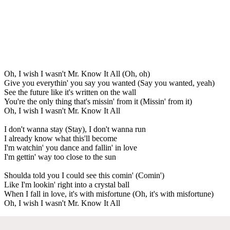
Oh, I wish I wasn't Mr. Know It All (Oh, oh)
Give you everythin' you say you wanted (Say you wanted, yeah)
See the future like it's written on the wall
You're the only thing that's missin' from it (Missin' from it)
Oh, I wish I wasn't Mr. Know It All
I don't wanna stay (Stay), I don't wanna run
I already know what this'll become
I'm watchin' you dance and fallin' in love
I'm gettin' way too close to the sun
Shoulda told you I could see this comin' (Comin')
Like I'm lookin' right into a crystal ball
When I fall in love, it's with misfortune (Oh, it's with misfortune)
Oh, I wish I wasn't Mr. Know It All