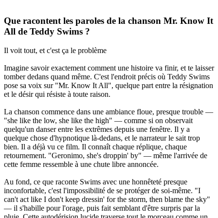
Que racontent les paroles de la chanson Mr. Know It
All de Teddy Swims ?
Il voit tout, et c'est ça le problème
Imagine savoir exactement comment une histoire va finir, et te laisser
tomber dedans quand même. C'est l'endroit précis où Teddy Swims
pose sa voix sur "Mr. Know It All", quelque part entre la résignation
et le désir qui résiste à toute raison.
La chanson commence dans une ambiance floue, presque trouble —
"she like the low, she like the high" — comme si on observait
quelqu'un danser entre les extrêmes depuis une fenêtre. Il y a
quelque chose d'hypnotique là-dedans, et le narrateur le sait trop
bien. Il a déjà vu ce film. Il connaît chaque réplique, chaque
retournement. "Geronimo, she's droppin' by" — même l'arrivée de
cette femme ressemble à une chute libre annoncée.
Au fond, ce que raconte Swims avec une honnêteté presque
inconfortable, c'est l'impossibilité de se protéger de soi-même. "I
can't act like I don't keep dressin' for the storm, then blame the sky"
— il s'habille pour l'orage, puis fait semblant d'être surpris par la
pluie. Cette autodérision lucide traverse tout le morceau comme un