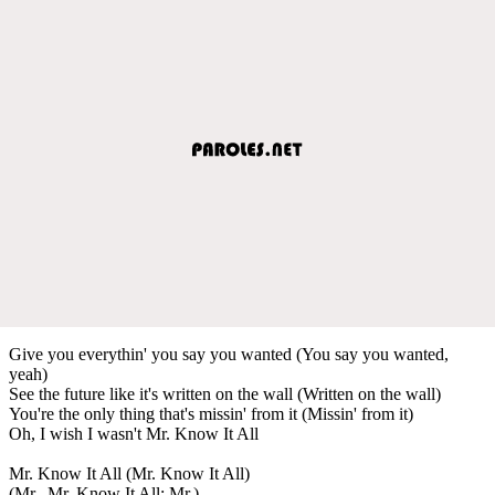
Give you everythin' you say you wanted (You say you wanted,
yeah)
See the future like it's written on the wall (Written on the wall)
You're the only thing that's missin' from it (Missin' from it)
Oh, I wish I wasn't Mr. Know It All
Mr. Know It All (Mr. Know It All)
(Mr., Mr. Know It All; Mr.)