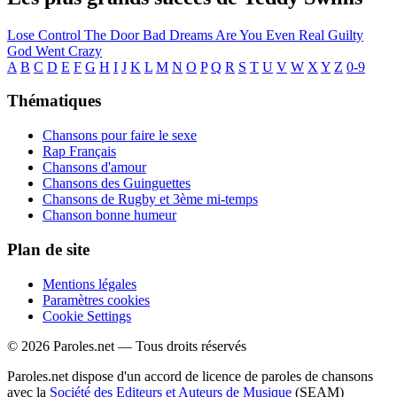
Lose Control
The Door
Bad Dreams
Are You Even Real
Guilty
God Went Crazy
A
B
C
D
E
F
G
H
I
J
K
L
M
N
O
P
Q
R
S
T
U
V
W
X
Y
Z
0-9
Thématiques
Chansons pour faire le sexe
Rap Français
Chansons d'amour
Chansons des Guinguettes
Chansons de Rugby et 3ème mi-temps
Chanson bonne humeur
Plan de site
Mentions légales
Paramètres cookies
Cookie Settings
© 2026 Paroles.net — Tous droits réservés
Paroles.net dispose d'un accord de licence de paroles de chansons
avec la
Société des Editeurs et Auteurs de Musique
(SEAM)