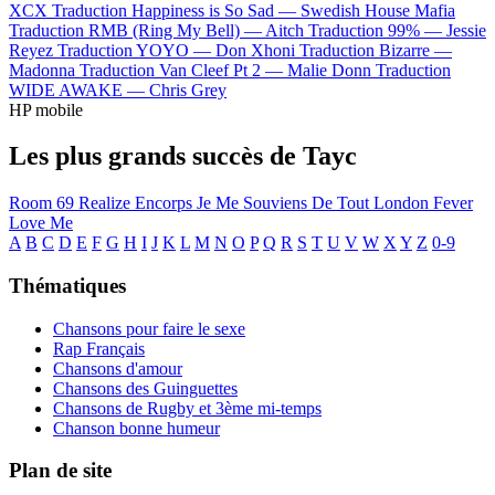
XCX
Traduction Happiness is So Sad —
Swedish House Mafia
Traduction RMB (Ring My Bell) —
Aitch
Traduction 99% —
Jessie
Reyez
Traduction YOYO —
Don Xhoni
Traduction Bizarre —
Madonna
Traduction Van Cleef Pt 2 —
Malie Donn
Traduction
WIDE AWAKE —
Chris Grey
HP mobile
Les plus grands succès de Tayc
Room 69
Realize
Encorps
Je Me Souviens De Tout
London Fever
Love Me
A
B
C
D
E
F
G
H
I
J
K
L
M
N
O
P
Q
R
S
T
U
V
W
X
Y
Z
0-9
Thématiques
Chansons pour faire le sexe
Rap Français
Chansons d'amour
Chansons des Guinguettes
Chansons de Rugby et 3ème mi-temps
Chanson bonne humeur
Plan de site