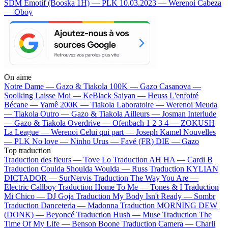
SDM
Emotif (Booska 1H) — PLK
10.03.2023 — Werenoi
Cabeza
— Oboy
On aime
Notre Dame —
Gazo & Tiakola
100K —
Gazo
Casanova —
Soolking
Laisse Moi —
KeBlack
Saiyan —
Heuss L'enfoiré
Bécane —
Yamê
200K —
Tiakola
Laboratoire —
Werenoi
Meuda
—
Tiakola
Outro —
Gazo & Tiakola
Ailleurs —
Josman
Interlude
—
Gazo & Tiakola
Overdrive —
Ofenbach
1 2 3 4 —
ZOKUSH
La League —
Werenoi
Celui qui part —
Joseph Kamel
Nouvelles
—
PLK
No love —
Ninho
Urus —
Favé (FR)
DIE —
Gazo
Top traduction
Traduction des fleurs —
Tove Lo
Traduction AH HA —
Cardi B
Traduction Coulda Shoulda Woulda —
Russ
Traduction KYLIAN
DICTADOR —
SurNervis
Traduction The Way You Are —
Electric Callboy
Traduction Home To Me —
Tones & I
Traduction
Mi Chico —
DJ Goja
Traduction My Body Isn't Ready —
Sombr
Traduction Danceteria —
Madonna
Traduction MORNING DEW
(DONK) —
Beyoncé
Traduction Hush —
Muse
Traduction The
Time Of My Life —
Benson Boone
Traduction Camera —
Charli