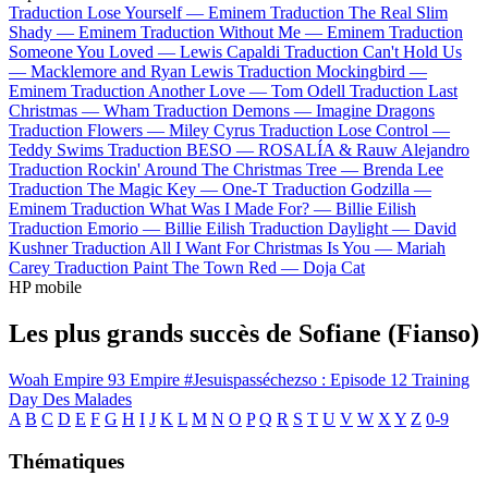
Traduction Lose Yourself —
Eminem
Traduction The Real Slim
Shady —
Eminem
Traduction Without Me —
Eminem
Traduction
Someone You Loved —
Lewis Capaldi
Traduction Can't Hold Us
—
Macklemore and Ryan Lewis
Traduction Mockingbird —
Eminem
Traduction Another Love —
Tom Odell
Traduction Last
Christmas —
Wham
Traduction Demons —
Imagine Dragons
Traduction Flowers —
Miley Cyrus
Traduction Lose Control —
Teddy Swims
Traduction BESO —
ROSALÍA & Rauw Alejandro
Traduction Rockin' Around The Christmas Tree —
Brenda Lee
Traduction The Magic Key —
One-T
Traduction Godzilla —
Eminem
Traduction What Was I Made For? —
Billie Eilish
Traduction Emorio —
Billie Eilish
Traduction Daylight —
David
Kushner
Traduction All I Want For Christmas Is You —
Mariah
Carey
Traduction Paint The Town Red —
Doja Cat
HP mobile
Les plus grands succès de Sofiane (Fianso)
Woah
Empire
93 Empire
#Jesuispasséchezso : Episode 12
Training
Day
Des Malades
A
B
C
D
E
F
G
H
I
J
K
L
M
N
O
P
Q
R
S
T
U
V
W
X
Y
Z
0-9
Thématiques