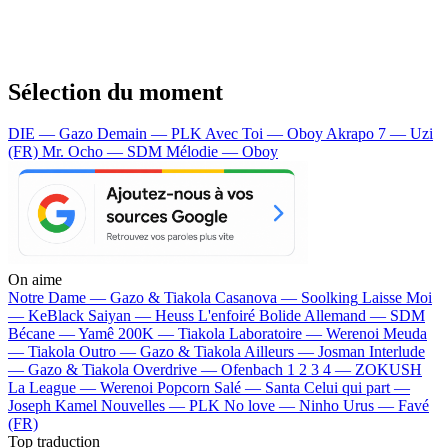
Sélection du moment
DIE — Gazo
Demain — PLK
Avec Toi — Oboy
Akrapo 7 — Uzi
(FR)
Mr. Ocho — SDM
Mélodie — Oboy
On aime
Notre Dame —
Gazo & Tiakola
Casanova —
Soolking
Laisse Moi
—
KeBlack
Saiyan —
Heuss L'enfoiré
Bolide Allemand —
SDM
Bécane —
Yamê
200K —
Tiakola
Laboratoire —
Werenoi
Meuda
—
Tiakola
Outro —
Gazo & Tiakola
Ailleurs —
Josman
Interlude
—
Gazo & Tiakola
Overdrive —
Ofenbach
1 2 3 4 —
ZOKUSH
La League —
Werenoi
Popcorn Salé —
Santa
Celui qui part —
Joseph Kamel
Nouvelles —
PLK
No love —
Ninho
Urus —
Favé
(FR)
Top traduction