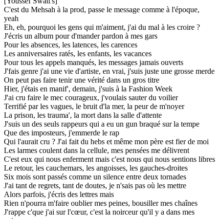
[Youssef Swatt's]
C'est du Mehsah à la prod, passe le message comme à l'époque,
yeah
Eh, eh, pourquoi les gens qui m'aiment, j'ai du mal à les croire ?
J'écris un album pour d'mander pardon à mes gars
Pour les absences, les latences, les carences
Les anniversaires ratés, les enfants, les vacances
Pour tous les appels manqués, les messages jamais ouverts
J'fais genre j'ai une vie d'artiste, en vrai, j'suis juste une grosse merde
On peut pas faire tenir une vérité dans un gros titre
Hier, j'étais en manif', demain, j'suis à la Fashion Week
J'ai cru faire le mec courageux, j'voulais sauter du voilier
Terrifié par les vagues, le bruit d'la mer, la peur de m'noyer
La prison, les trauma', la mort dans la salle d'attente
J'suis un des seuls rappeurs qui a eu un gun braqué sur la tempe
Que des imposteurs, j'emmerde le rap
Qui l'aurait cru ? J'ai fait du hebs et même mon père est fier de moi
Les larmes coulent dans la cellule, mes pensées me délivrent
C'est eux qui nous enferment mais c'est nous qui nous sentions libres
Le retour, les cauchemars, les angoisses, les gauches-droites
Six mois sont passés comme un silence entre deux tornades
J'ai tant de regrets, tant de doutes, je n'sais pas où les mettre
Alors parfois, j'écris des lettres mais
Rien n'pourra m'faire oublier mes peines, bousiller mes chaînes
J'rappe c'que j'ai sur l'cœur, c'est la noirceur qu'il y a dans mes