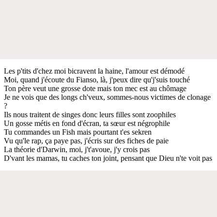
Les p'tits d'chez moi bicravent la haine, l'amour est démodé
Moi, quand j'écoute du Fianso, là, j'peux dire qu'j'suis touché
Ton père veut une grosse dote mais ton mec est au chômage
Je ne vois que des longs ch'veux, sommes-nous victimes de clonage
?
Ils nous traitent de singes donc leurs filles sont zoophiles
Un gosse métis en fond d'écran, ta sœur est négrophile
Tu commandes un Fish mais pourtant t'es sekren
Vu qu'le rap, ça paye pas, j'écris sur des fiches de paie
La théorie d'Darwin, moi, j't'avoue, j'y crois pas
D'vant les mamas, tu caches ton joint, pensant que Dieu n'te voit pas