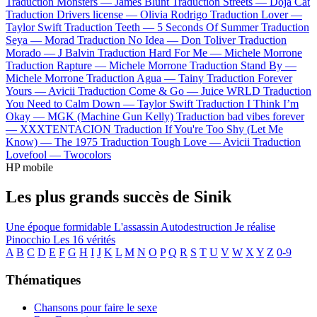
Traduction Monsters —
James Blunt
Traduction Streets —
Doja Cat
Traduction Drivers license —
Olivia Rodrigo
Traduction Lover —
Taylor Swift
Traduction Teeth —
5 Seconds Of Summer
Traduction
Seya —
Morad
Traduction No Idea —
Don Toliver
Traduction
Morado —
J Balvin
Traduction Hard For Me —
Michele Morrone
Traduction Rapture —
Michele Morrone
Traduction Stand By —
Michele Morrone
Traduction Agua —
Tainy
Traduction Forever
Yours —
Avicii
Traduction Come & Go —
Juice WRLD
Traduction
You Need to Calm Down —
Taylor Swift
Traduction I Think I’m
Okay —
MGK (Machine Gun Kelly)
Traduction bad vibes forever
—
XXXTENTACION
Traduction If You're Too Shy (Let Me
Know) —
The 1975
Traduction Tough Love —
Avicii
Traduction
Lovefool —
Twocolors
HP mobile
Les plus grands succès de Sinik
Une époque formidable
L'assassin
Autodestruction
Je réalise
Pinocchio
Les 16 vérités
A
B
C
D
E
F
G
H
I
J
K
L
M
N
O
P
Q
R
S
T
U
V
W
X
Y
Z
0-9
Thématiques
Chansons pour faire le sexe