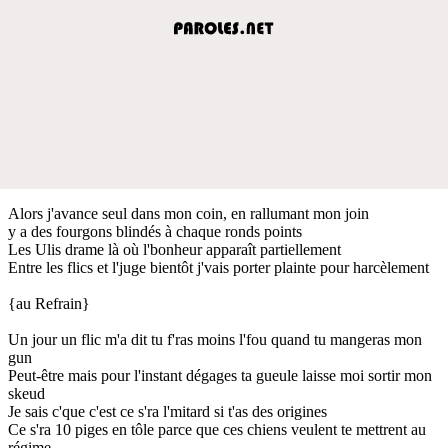
Alors j'avance seul dans mon coin, en rallumant mon join
y a des fourgons blindés à chaque ronds points
Les Ulis drame là où l'bonheur apparaît partiellement
Entre les flics et l'juge bientôt j'vais porter plainte pour harcèlement
{au Refrain}
Un jour un flic m'a dit tu f'ras moins l'fou quand tu mangeras mon
gun
Peut-être mais pour l'instant dégages ta gueule laisse moi sortir mon
skeud
Je sais c'que c'est ce s'ra l'mitard si t'as des origines
Ce s'ra 10 piges en tôle parce que ces chiens veulent te mettrent au
régime