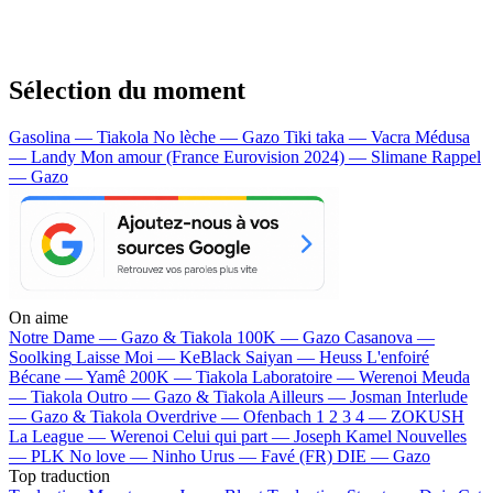
Sélection du moment
Gasolina — Tiakola
No lèche — Gazo
Tiki taka — Vacra
Médusa
— Landy
Mon amour (France Eurovision 2024) — Slimane
Rappel
— Gazo
On aime
Notre Dame —
Gazo & Tiakola
100K —
Gazo
Casanova —
Soolking
Laisse Moi —
KeBlack
Saiyan —
Heuss L'enfoiré
Bécane —
Yamê
200K —
Tiakola
Laboratoire —
Werenoi
Meuda
—
Tiakola
Outro —
Gazo & Tiakola
Ailleurs —
Josman
Interlude
—
Gazo & Tiakola
Overdrive —
Ofenbach
1 2 3 4 —
ZOKUSH
La League —
Werenoi
Celui qui part —
Joseph Kamel
Nouvelles
—
PLK
No love —
Ninho
Urus —
Favé (FR)
DIE —
Gazo
Top traduction