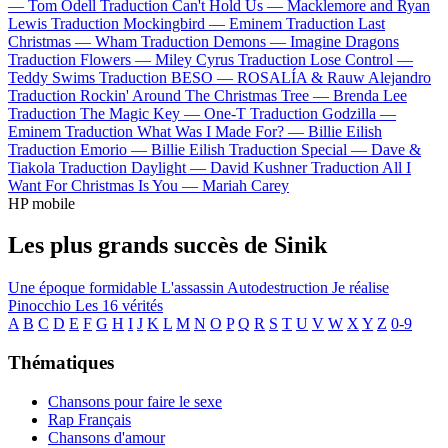
—
Tom Odell
Traduction Can't Hold Us —
Macklemore and Ryan
Lewis
Traduction Mockingbird —
Eminem
Traduction Last
Christmas —
Wham
Traduction Demons —
Imagine Dragons
Traduction Flowers —
Miley Cyrus
Traduction Lose Control —
Teddy Swims
Traduction BESO —
ROSALÍA & Rauw Alejandro
Traduction Rockin' Around The Christmas Tree —
Brenda Lee
Traduction The Magic Key —
One-T
Traduction Godzilla —
Eminem
Traduction What Was I Made For? —
Billie Eilish
Traduction Emorio —
Billie Eilish
Traduction Special —
Dave &
Tiakola
Traduction Daylight —
David Kushner
Traduction All I
Want For Christmas Is You —
Mariah Carey
HP mobile
Les plus grands succès de Sinik
Une époque formidable
L'assassin
Autodestruction
Je réalise
Pinocchio
Les 16 vérités
A
B
C
D
E
F
G
H
I
J
K
L
M
N
O
P
Q
R
S
T
U
V
W
X
Y
Z
0-9
Thématiques
Chansons pour faire le sexe
Rap Français
Chansons d'amour