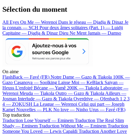
Sélection du moment
All Eyes On Me — Werenoi
Dans le réseau — Djadja & Dinaz
Je
la connais — SCH
Pour deux âmes solitaires (Part. 1) — Luidji
Capitaine — Djadja & Dinaz
Dieu Ne Ment Jamais — Damso
On aime
FlashBack —
Favé (FR)
Notre Dame —
Gazo & Tiakola
100K —
Gazo
Casanova —
Soolking
Laisse Moi —
KeBlack
Saiyan —
Heuss L'enfoiré
Bécane —
Yamê
200K —
Tiakola
Laboratoire —
Werenoi
Meuda —
Tiakola
Outro —
Gazo & Tiakola
Ailleurs —
Josman
Interlude —
Gazo & Tiakola
Overdrive —
Ofenbach
1 2 3
4 —
ZOKUSH
La League —
Werenoi
Celui qui part —
Joseph
Kamel
Nouvelles —
PLK
No love —
Ninho
Urus —
Favé (FR)
Top traduction
Traduction Lose Yourself —
Eminem
Traduction The Real Slim
Shady —
Eminem
Traduction Without Me —
Eminem
Traduction
Someone You Loved —
Lewis Capaldi
Traduction Another Love