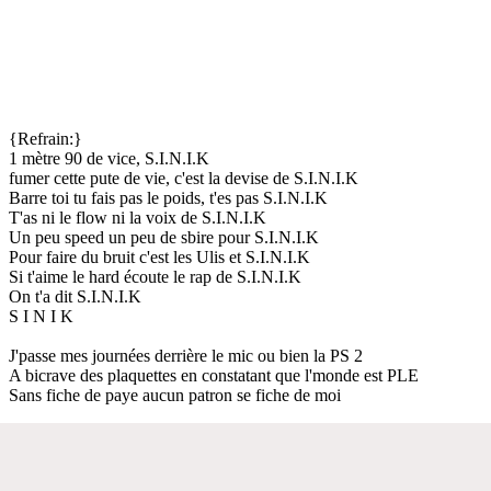
{Refrain:}
1 mètre 90 de vice, S.I.N.I.K
fumer cette pute de vie, c'est la devise de S.I.N.I.K
Barre toi tu fais pas le poids, t'es pas S.I.N.I.K
T'as ni le flow ni la voix de S.I.N.I.K
Un peu speed un peu de sbire pour S.I.N.I.K
Pour faire du bruit c'est les Ulis et S.I.N.I.K
Si t'aime le hard écoute le rap de S.I.N.I.K
On t'a dit S.I.N.I.K
S I N I K
J'passe mes journées derrière le mic ou bien la PS 2
A bicrave des plaquettes en constatant que l'monde est PLE
Sans fiche de paye aucun patron se fiche de moi